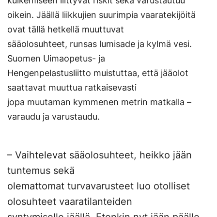
kulkemiseen liittyvät riskit sekä varustautuu
oikein. Jäällä liikkujien suurimpia vaaratekijöitä
ovat tällä hetkellä muuttuvat
sääolosuhteet, runsas lumisade ja kylmä vesi.
Suomen Uimaopetus- ja
Hengenpelastusliitto muistuttaa, että jääolot
saattavat muuttua ratkaisevasti
jopa muutaman kymmenen metrin matkalla –
varaudu ja varustaudu.
– Vaihtelevat sääolosuhteet, heikko jään
tuntemus sekä
olemattomat turvavarusteet luo otolliset
olosuhteet vaaratilanteiden