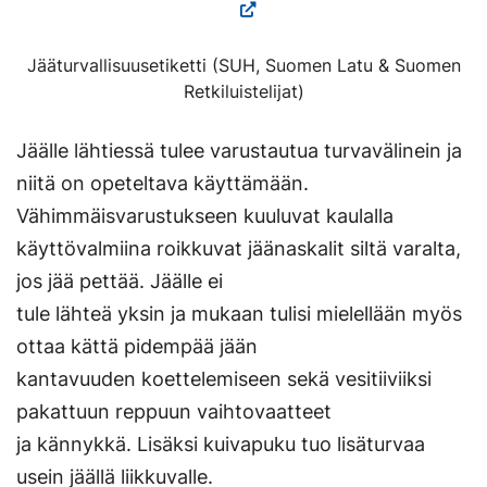
Jääturvallisuusetiketti (SUH, Suomen Latu & Suomen
Retkiluistelijat)
Jäälle lähtiessä tulee varustautua turvavälinein ja
niitä on opeteltava käyttämään.
Vähimmäisvarustukseen kuuluvat kaulalla
käyttövalmiina roikkuvat jäänaskalit siltä varalta,
jos jää pettää. Jäälle ei
tule lähteä yksin ja mukaan tulisi mielellään myös
ottaa kättä pidempää jään
kantavuuden koettelemiseen sekä vesitiiviiksi
pakattuun reppuun vaihtovaatteet
ja kännykkä. Lisäksi kuivapuku tuo lisäturvaa
usein jäällä liikkuvalle.