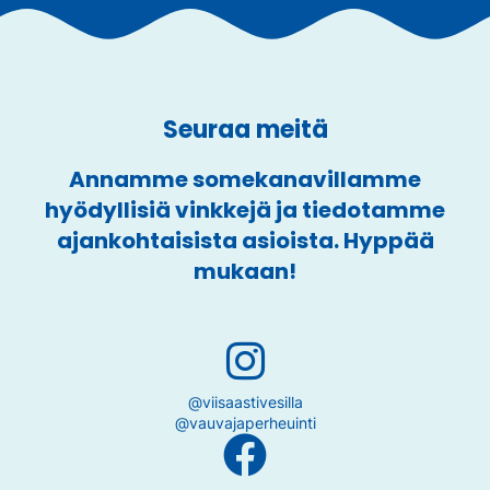
Seuraa meitä
Annamme somekanavillamme
hyödyllisiä vinkkejä ja tiedotamme
ajankohtaisista asioista. Hyppää
mukaan!
@viisaastivesilla
@vauvajaperheuinti