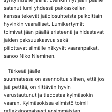
syntymiselle jäällä. Etenkin nyt jään päälle
satanut lumi yhdessä pakkaskelien
kanssa tekevät jääolosuhteista paikoittain
hyvinkin vaaralliset. Lumikertymät
toimivat jään päällä eristeenä ja hidastavat
jäiden paksuuskasvua sekä
piilottavat silmälle näkyvät vaaranpaikat,
sanoo Niko Nieminen.
– Tärkeää jäälle
suunnatessa on asennoitua siihen, että jos
jää pettää, on riittävän hyvin
varustautunut ja tiedostaa kylmäsokin
vaaran. Kylmäsokissa elimistö toimii
refleksinomaisesti ensimmäisten