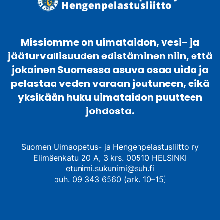
Missiomme on uimataidon, vesi- ja
jääturvallisuuden edistäminen niin, että
jokainen Suomessa asuva osaa uida ja
pelastaa veden varaan joutuneen, eikä
yksikään huku uimataidon puutteen
johdosta.
Suomen Uimaopetus- ja Hengenpelastusliitto ry
Elimäenkatu 20 A, 3 krs. 00510 HELSINKI
etunimi.sukunimi@suh.fi
puh. 09 343 6560 (ark. 10–15)