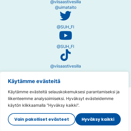
@viisaastivesilla
@uimataito
@SUH_FI
@SUH_FI
@viisaastivesilla
Käytämme evästeitä
Käytämme evästeitä selauskokemuksesi parantamiseksi ja
Tietosuojaseloste
liikenteemme analysoimiseksi. Hyväksyt evästeidemme
käytön klikkaamalla ”Hyväksy kaikki”.
Saavutettavuusseloste
Vain pakolliset evästeet
Hyväksy kaikki
Sivuston toteutus:
Muuks Creative