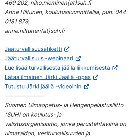
469 202, niko.nieminen(at)suh.fi
Anne Hiltunen, koulutussuunnittelija, puh. 044
0181 879,
anne.hiltunen(at)suh.fi
(Vieraile
Jääturvallisuusetiketti
ulkoisella
(Vieraile
Jääturvallisuus -webinaari
sivustolla.
ulkoisella
(Vieraile
Lue lisää turvallisesta jäällä liikkumisesta
Linkki
sivustolla.
(Vieraile
ulkoisella
Lataa ilmainen Järki Jäällä -opas
avautuu
Linkki
(Vieraile
ulkoisella
sivustolla.
Tutustu Järki jäällä -videoihin
uuteen
avautuu
ulkoisella
sivustolla.
Linkki
———————
välilehteen.)
uuteen
sivustolla.
Linkki
avautuu
Suomen Uimaopetus- ja Hengenpelastusliitto
välilehteen.)
Linkki
avautuu
uuteen
(SUH) on koulutus- ja
avautuu
uuteen
välilehteen.
valistusorganisaatio, jonka perustehtävänä on
uuteen
välilehteen.)
uimataidon, vesiturvallisuuden ja