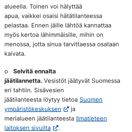
alueella. Toinen voi hälyttää
apua, vaikkei osaisi hätätilanteessa
pelastaa. Ennen jäille lähtöä kannattaa
myös kertoa lähimmäisille, mihin on
menossa, jotta sinua tarvittaessa osataan
kaivata.
o
Selvitä ennalta
jäätilannetta.
Vesistöt jäätyvät Suomessa
eri tahtiin. Sisävesien
jäätilanteesta löytyy tietoa
Suomen
(Vieraile
ympäristökeskuksen
ja
ulkoisella
merialueen jäätilanteesta
Ilmatieteen
(Vieraile
sivustolla.
laitoksen sivuilta
.