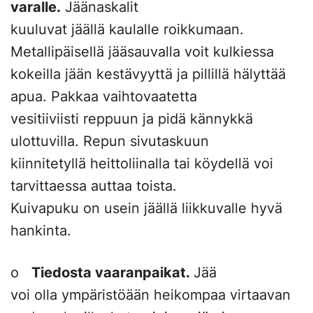
varalle.
Jäänaskalit
kuuluvat jäällä kaulalle roikkumaan.
Metallipäisellä jääsauvalla voit kulkiessa
kokeilla jään kestävyyttä ja pillillä hälyttää
apua. Pakkaa vaihtovaatetta
vesitiiviisti reppuun ja pidä kännykkä
ulottuvilla. Repun sivutaskuun
kiinnitetyllä heittoliinalla tai köydellä voi
tarvittaessa auttaa toista.
Kuivapuku on usein jäällä liikkuvalle hyvä
hankinta.
o
Tiedosta vaaranpaikat.
Jää
voi olla ympäristöään heikompaa virtaavan