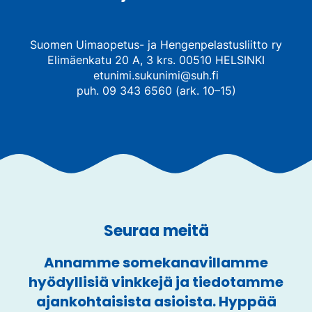
Suomen Uimaopetus- ja Hengenpelastusliitto ry
Elimäenkatu 20 A, 3 krs. 00510 HELSINKI
etunimi.sukunimi@suh.fi
puh. 09 343 6560 (ark. 10–15)
Seuraa meitä
Annamme somekanavillamme
hyödyllisiä vinkkejä ja tiedotamme
ajankohtaisista asioista. Hyppää