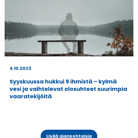
4.10.2023
Syyskuussa hukkui 9 ihmistä – kylmä
vesi ja vaihtelevat olosuhteet suurimpia
vaaratekijöitä
Lisää ajankohtaisia