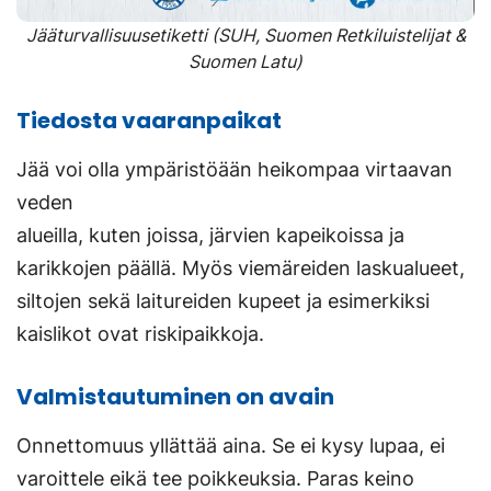
Jääturvallisuusetiketti (SUH, Suomen Retkiluistelijat &
Suomen Latu)
Tiedosta vaaranpaikat
Jää voi olla ympäristöään heikompaa virtaavan
veden
alueilla, kuten joissa, järvien kapeikoissa ja
karikkojen päällä. Myös viemäreiden laskualueet,
siltojen sekä laitureiden kupeet ja esimerkiksi
kaislikot ovat riskipaikkoja.
Valmistautuminen on avain
Onnettomuus yllättää aina. Se ei kysy lupaa, ei
varoittele eikä tee poikkeuksia. Paras keino