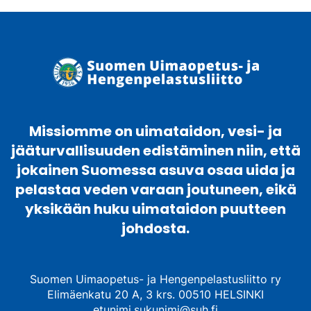
muunnelma.
Voit
tehdä
valinnat
tuotteen
sivulla.
Missiomme on uimataidon, vesi- ja
jääturvallisuuden edistäminen niin, että
jokainen Suomessa asuva osaa uida ja
pelastaa veden varaan joutuneen, eikä
yksikään huku uimataidon puutteen
johdosta.
Suomen Uimaopetus- ja Hengenpelastusliitto ry
Elimäenkatu 20 A, 3 krs. 00510 HELSINKI
etunimi.sukunimi@suh.fi