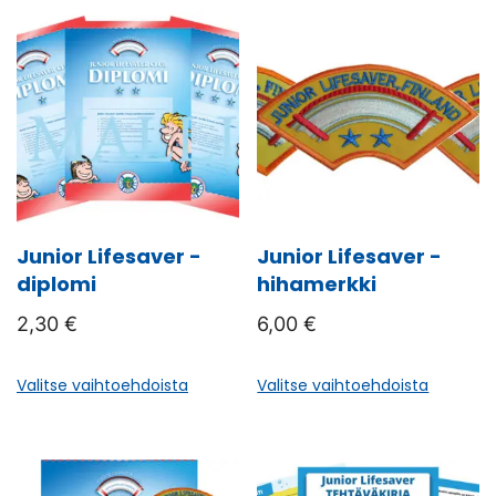
Junior Lifesaver -
Junior Lifesaver -
diplomi
hihamerkki
2,30
€
6,00
€
Tällä
Tällä
Valitse vaihtoehdoista
Valitse vaihtoehdoista
tuotteella
tuottee
on
on
useampi
useamp