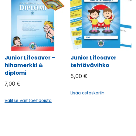
muunnelma.
muunn
Voit
Voit
tehdä
tehdä
valinnat
valinna
tuotteen
tuotte
sivulla.
sivulla.
Junior Lifesaver -
Junior Lifesaver
hihamerkki &
tehtävävihko
diplomi
5,00
€
7,00
€
Lisää ostoskoriin
Tällä
Valitse vaihtoehdoista
tuotteella
on
useampi