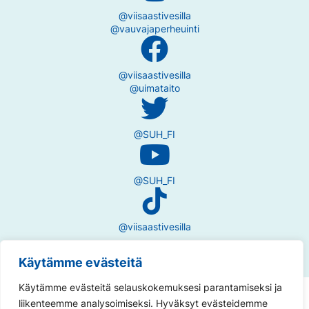
@viisaastivesilla
@vauvajaperheuinti
@viisaastivesilla
@uimataito
@SUH_FI
@SUH_FI
@viisaastivesilla
Käytämme evästeitä
Käytämme evästeitä selauskokemuksesi parantamiseksi ja
Tietosuojaseloste
liikenteemme analysoimiseksi. Hyväksyt evästeidemme