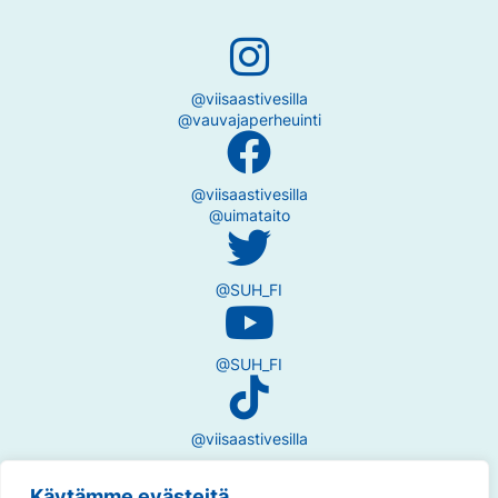
@viisaastivesilla
@vauvajaperheuinti
@viisaastivesilla
@uimataito
@SUH_FI
@SUH_FI
@viisaastivesilla
Käytämme evästeitä