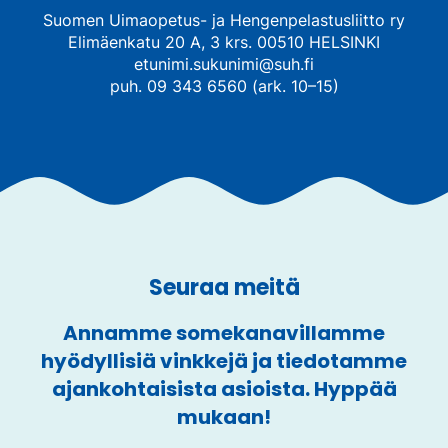
Suomen Uimaopetus- ja Hengenpelastusliitto ry
Elimäenkatu 20 A, 3 krs. 00510 HELSINKI
etunimi.sukunimi@suh.fi
puh. 09 343 6560 (ark. 10–15)
Seuraa meitä
Annamme somekanavillamme
hyödyllisiä vinkkejä ja tiedotamme
ajankohtaisista asioista. Hyppää
mukaan!