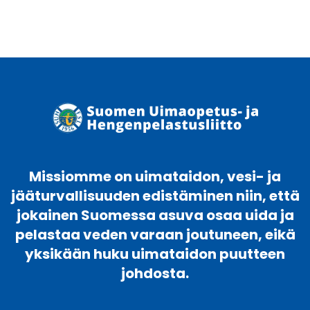
on
useampi
muunnelma.
Voit
tehdä
valinnat
tuotteen
sivulla.
Missiomme on uimataidon, vesi- ja
jääturvallisuuden edistäminen niin, että
jokainen Suomessa asuva osaa uida ja
pelastaa veden varaan joutuneen, eikä
yksikään huku uimataidon puutteen
johdosta.