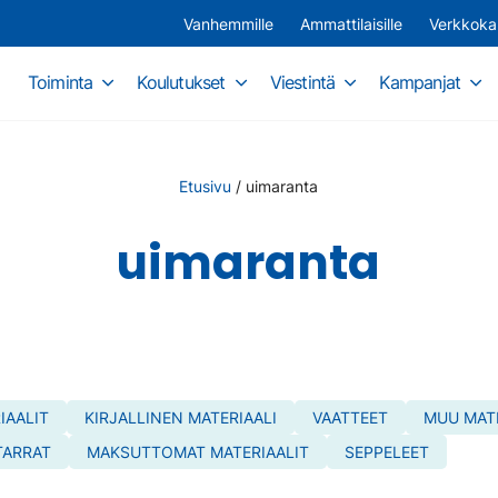
Vanhemmille
Ammattilaisille
Verkkok
Toiminta
Koulutukset
Viestintä
Kampanjat
Etusivu
/
uimaranta
uimaranta
IAALIT
KIRJALLINEN MATERIAALI
VAATTEET
MUU MATE
TARRAT
MAKSUTTOMAT MATERIAALIT
SEPPELEET