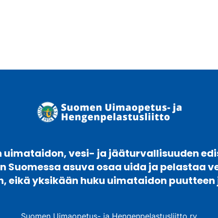
uimataidon, vesi- ja jääturvallisuuden edi
en Suomessa asuva osaa uida ja pelastaa 
n, eikä yksikään huku uimataidon puutteen 
Suomen Uimaopetus- ja Hengenpelastusliitto ry