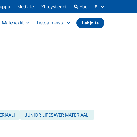
auppa
Medialle
Yhteystiedot
Hae
FI
Materiaalit
Tietoa meistä
Lahjoita
RIAALI
JUNIOR LIFESAVER MATERIAALI