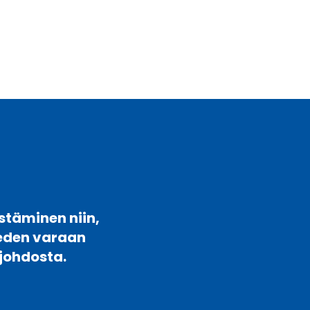
stäminen niin,
veden varaan
johdosta.