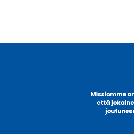
Missiomme on 
että jokain
joutunee