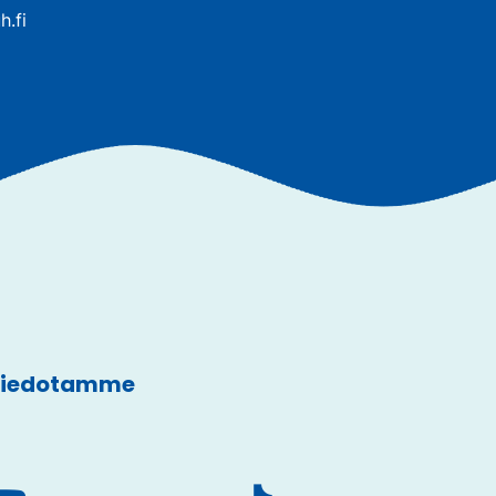
h.fi
 tiedotamme