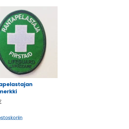
apelastajan
merkki
€
ostoskoriin