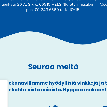
mäenkatu 20 A, 3 krs. 00510 HELSINKI etunimi.sukunimi@su
puh. 09 343 6560 (ark. 10–15)
Seuraa meitä
mekanavillamme hyödyllisiä vinkkejä ja
ajankohtaisista asioista. Hyppää mukaan!
a