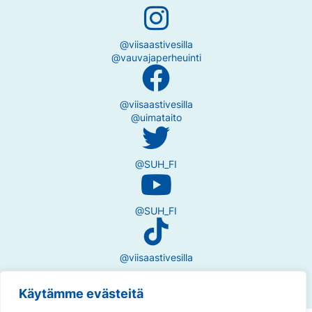
@viisaastivesilla
@vauvajaperheuinti
@viisaastivesilla
@uimataito
@SUH_FI
@SUH_FI
@viisaastivesilla
Käytämme evästeitä