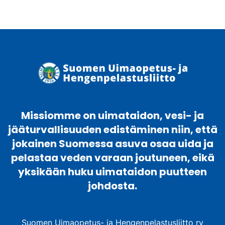
Missiomme on uimataidon, vesi- ja
jääturvallisuuden edistäminen niin, että
jokainen Suomessa asuva osaa uida ja
pelastaa veden varaan joutuneen, eikä
yksikään huku uimataidon puutteen
johdosta.
Suomen Uimaopetus- ja Hengenpelastusliitto ry