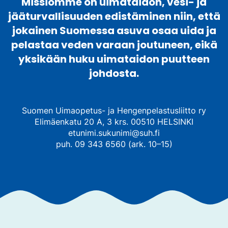
Missiomme on uimataidon, vesi- ja
jääturvallisuuden edistäminen niin, että
jokainen Suomessa asuva osaa uida ja
pelastaa veden varaan joutuneen, eikä
yksikään huku uimataidon puutteen
johdosta.
Suomen Uimaopetus- ja Hengenpelastusliitto ry
Elimäenkatu 20 A, 3 krs. 00510 HELSINKI
etunimi.sukunimi@suh.fi
puh. 09 343 6560 (ark. 10–15)