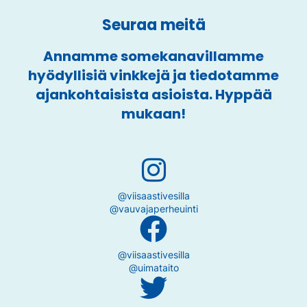
Seuraa meitä
Annamme somekanavillamme
hyödyllisiä vinkkejä ja tiedotamme
ajankohtaisista asioista. Hyppää
mukaan!
@viisaastivesilla
@vauvajaperheuinti
@viisaastivesilla
@uimataito