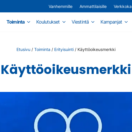
Vanhemmille
Ammattilaisille
Verkkok
Toiminta
Koulutukset
Viestintä
Kampanjat
Etusivu
/
Toiminta
/
Erityisuinti
/
Käyttöoikeusmerkki
Käyttöoikeusmerkki