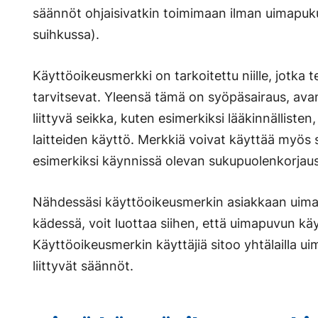
säännöt ohjaisivatkin toimimaan ilman uimapuku
suihkussa).
Käyttöoikeusmerkki on tarkoitettu niille, jotka te
tarvitsevat. Yleensä tämä on syöpäsairaus, ava
liittyvä seikka, kuten esimerkiksi lääkinnällisten
laitteiden käyttö. Merkkiä voivat käyttää myö
esimerkiksi käynnissä olevan sukupuolenkorjaus
Nähdessäsi käyttöoikeusmerkin asiakkaan uim
kädessä, voit luottaa siihen, että uimapuvun kä
Käyttöoikeusmerkin käyttäjiä sitoo yhtälailla u
liittyvät säännöt.