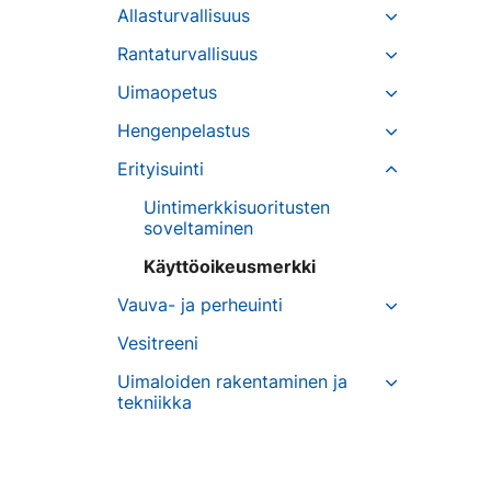
Allasturvallisuus
Rantaturvallisuus
Uimaopetus
Hengenpelastus
Erityisuinti
Uintimerkkisuoritusten
soveltaminen
Käyttöoikeusmerkki
Vauva- ja perheuinti
Vesitreeni
Uimaloiden rakentaminen ja
tekniikka