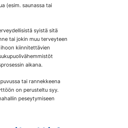
a (esim. saunassa tai
rveydellisistä syistä sitä
nne tai jokin muu terveyteen
, ihoon kiinnitettävien
s sukupuolivähemmistöt
prosessin aikana.
apuvussa tai rannekkeena
yttöön on perusteltu syy.
imahallin peseytymiseen