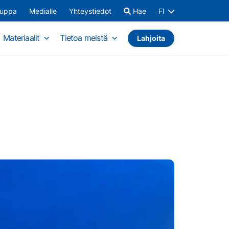
auppa
Medialle
Yhteystiedot
Hae
FI
Materiaalit
Tietoa meistä
Lahjoita