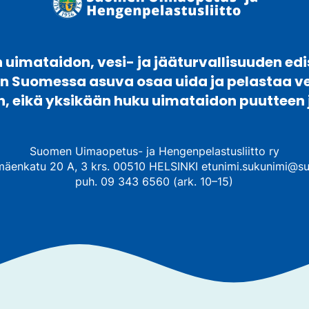
uimataidon, vesi- ja jääturvallisuuden edi
en Suomessa asuva osaa uida ja pelastaa 
n, eikä yksikään huku uimataidon puutteen 
Suomen Uimaopetus- ja Hengenpelastusliitto ry
mäenkatu 20 A, 3 krs. 00510 HELSINKI etunimi.sukunimi@su
puh. 09 343 6560 (ark. 10–15)