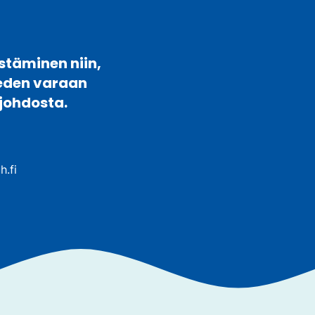
stäminen niin,
veden varaan
johdosta.
h.fi