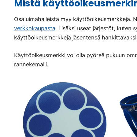
Mistä käyttöoikeusmerkin
Osa uimahalleista myy käyttöoikeusmerkkejä. Ni
verkkokaupasta
. Lisäksi useat järjestöt, kuten 
käyttöoikeusmerkkejä jäsentensä hankittavaksi
Käyttöoikeusmerkki voi olla pyöreä pukuun omm
rannekemalli.