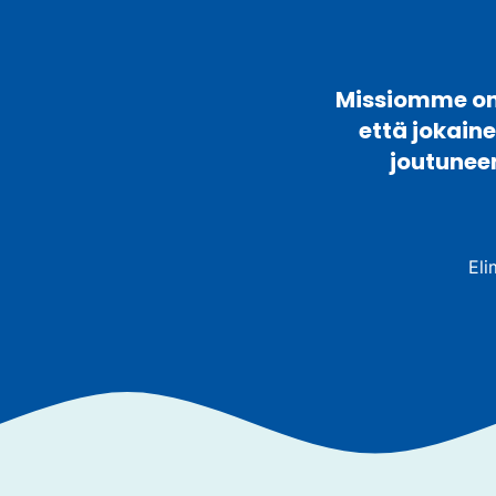
Missiomme on 
että jokain
joutunee
Eli