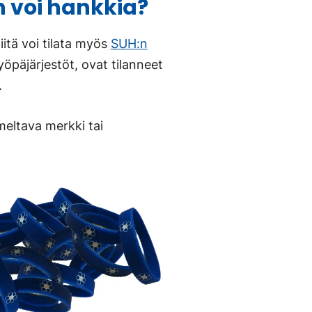
 voi hankkia?
itä voi tilata myös
SUH:n
syöpäjärjestöt, ovat tilanneet
.
eltava merkki tai