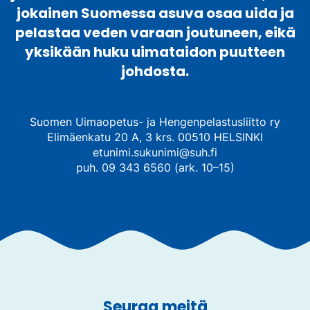
jokainen Suomessa asuva osaa uida ja
pelastaa veden varaan joutuneen, eikä
yksikään huku uimataidon puutteen
johdosta.
Suomen Uimaopetus- ja Hengenpelastusliitto ry
Elimäenkatu 20 A, 3 krs. 00510 HELSINKI
etunimi.sukunimi@suh.fi
puh. 09 343 6560 (ark. 10–15)
Seuraa meitä