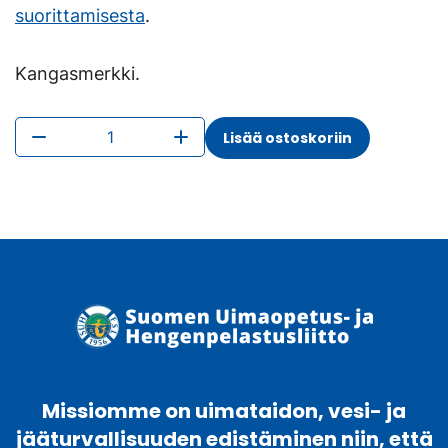
suorittamisesta
.
Kangasmerkki.
Harrastusmerkki
Lisää ostoskoriin
/
Intressemärke
määrä
Missiomme on uimataidon, vesi- ja
jääturvallisuuden edistäminen niin, että