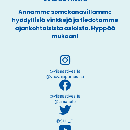
Annamme somekanavillamme
hyödyllisiä vinkkejä ja tiedotamme
ajankohtaisista asioista. Hyppää
mukaan!
@viisaastivesilla
@vauvajaperheuinti
@viisaastivesilla
@uimataito
@SUH_FI