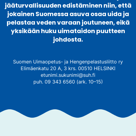
jääturvallisuuden edistäminen niin, että
jokainen Suomessa asuva osaa uida ja
pelastaa veden varaan joutuneen, eikä
yksikään huku uimataidon puutteen
johdosta.
Suomen Uimaopetus- ja Hengenpelastusliitto ry
Elimäenkatu 20 A, 3 krs. 00510 HELSINKI
etunimi.sukunimi@suh.fi
puh. 09 343 6560 (ark. 10–15)