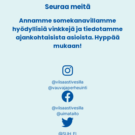
Seuraa meitä
Annamme somekanavillamme
hyödyllisiä vinkkejä ja tiedotamme
ajankohtaisista asioista. Hyppää
mukaan!
@viisaastivesilla
@vauvajaperheuinti
@viisaastivesilla
@uimataito
@SUH_FI