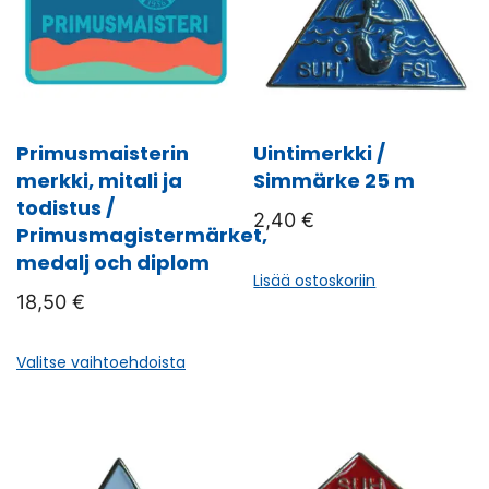
Primusmaisterin
Uintimerkki /
merkki, mitali ja
Simmärke 25 m
todistus /
2,40
€
Primusmagistermärket,
medalj och diplom
Lisää ostoskoriin
18,50
€
Tällä
Valitse vaihtoehdoista
tuotteella
on
useampi