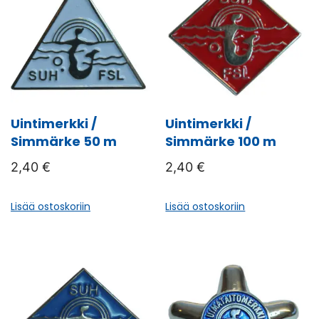
muunnelma.
Voit
tehdä
valinnat
tuotteen
sivulla.
Uintimerkki /
Uintimerkki /
Simmärke 50 m
Simmärke 100 m
2,40
€
2,40
€
Lisää ostoskoriin
Lisää ostoskoriin