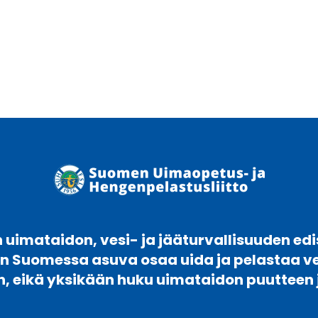
uimataidon, vesi- ja jääturvallisuuden edi
en Suomessa asuva osaa uida ja pelastaa 
n, eikä yksikään huku uimataidon puutteen 