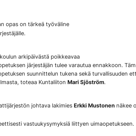
an opas on tärkeä työväline
jestäjälle.
koulun arkipäivästä poikkeavaa
 opetuksen järjestäjän tulee varautua ennakkoon. Tä
opetuksen suunnittelun tukena sekä turvallisuuden et
lmasta, toteaa Kuntaliiton
Mari Sjöström
.
tijärjestön johtava lakimies
Erkki Mustonen
näkee o
eettisesti vastuukysymyksiä liittyen uimaopetukseen.