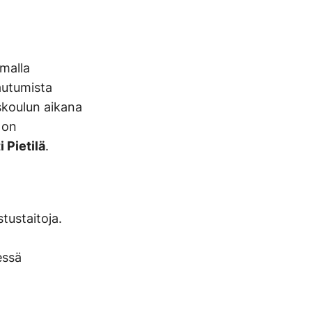
emalla
autumista
skoulun aikana
 on
i Pietilä
.
tustaitoja.
essä