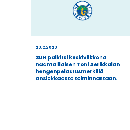
20.2.2020
SUH palkitsi keskiviikkona
naantalilaisen Toni Aerikkalan
hengenpelastusmerkillä
ansiokkaasta toiminnastaan.