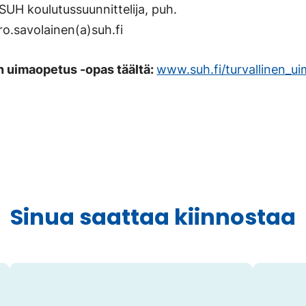
SUH koulutussuunnittelija, puh.
o.savolainen(a)suh.fi
n uimaopetus -opas täältä:
www.suh.fi/turvallinen_u
Sinua saattaa kiinnostaa