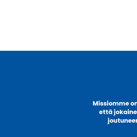
Missiomme on 
että jokain
joutunee