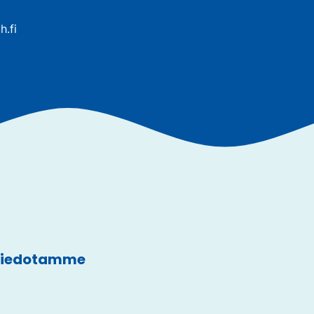
h.fi
 tiedotamme