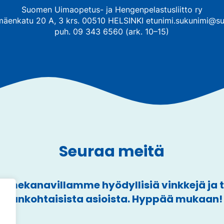
Suomen Uimaopetus- ja Hengenpelastusliitto ry
mäenkatu 20 A, 3 krs. 00510 HELSINKI etunimi.sukunimi@su
puh. 09 343 6560 (ark. 10–15)
Seuraa meitä
mekanavillamme hyödyllisiä vinkkejä ja
ajankohtaisista asioista. Hyppää mukaan!
a