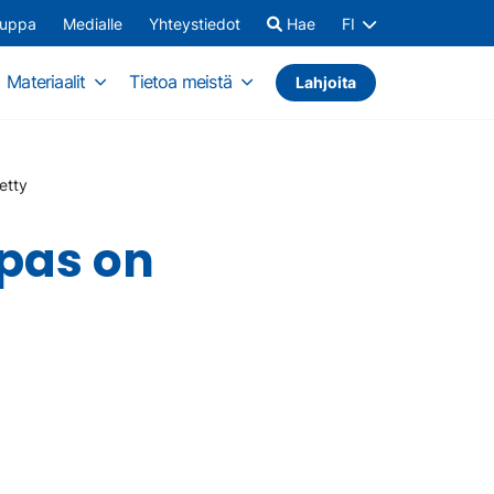
auppa
Medialle
Yhteystiedot
Hae
FI
Materiaalit
Tietoa meistä
Lahjoita
etty
pas on