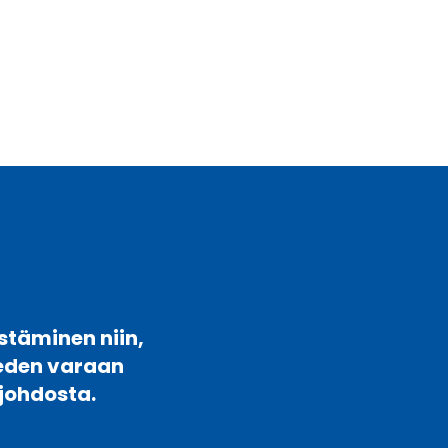
stäminen niin,
veden varaan
johdosta.