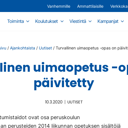
Vanhemmille
Ammattilaisille
Verkkok
Toiminta
Koulutukset
Viestintä
Kampanjat
sivu
/
Ajankohtaista
/
Uutiset
/
Turvallinen uimaopetus -opas on päivit
llinen uimaopetus -o
päivitetty
10.3.2020
UUTISET
utumistaidot ovat osa peruskoulun
an perusteiden 2014 liikunnan opetuksen sisältöjä