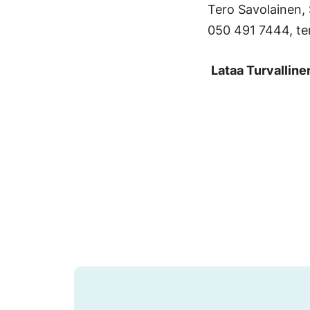
Tero Savolainen, 
050 491 7444, ter
Lataa Turvalline