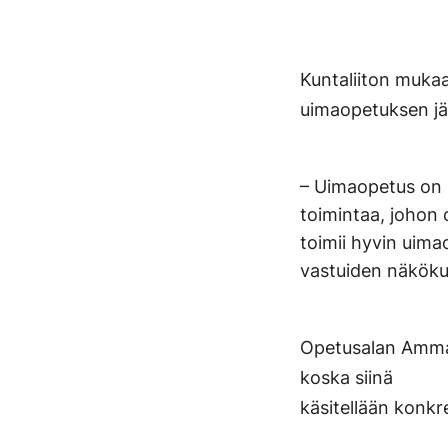
Kuntaliiton muka
uimaopetuksen jär
– Uimaopetus on 
toimintaa, johon
toimii hyvin uima
vastuiden näköku
Opetusalan Ammat
koska siinä
käsitellään konkr