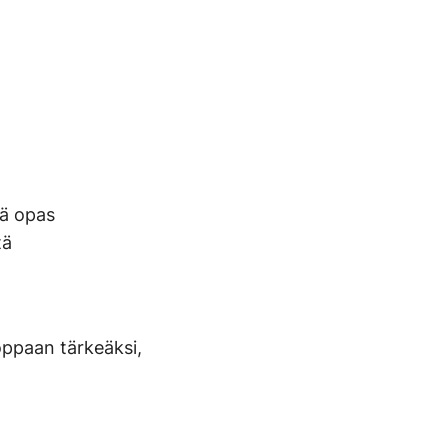
mä opas
tä
ppaan tärkeäksi,