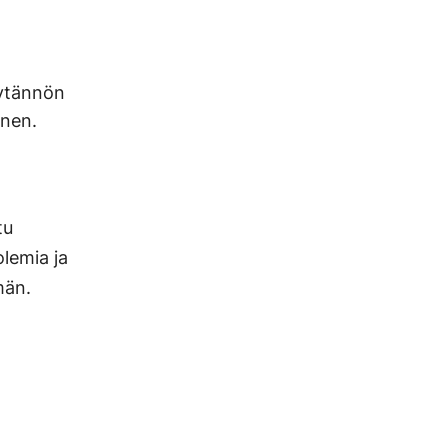
äytännön
onen.
tu
olemia ja
män.