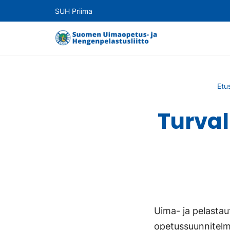
SUH Priima
Etu
Turva
Uima- ja pelasta
opetussuunnitelm