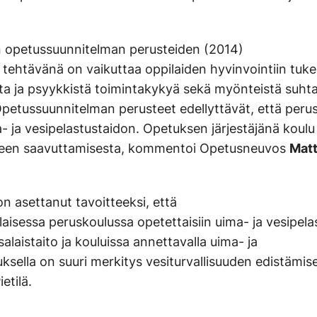
 opetussuunnitelman perusteiden (2014)
tehtävänä on vaikuttaa oppilaiden hyvinvointiin tuk
ista ja psyykkistä toimintakykyä sekä myönteistä suht
etussuunnitelman perusteet edellyttävät, että peru
a- ja vesipelastustaidon. Opetuksen järjestäjänä koulu
tteen saavuttamisesta, kommentoi Opetusneuvos
Matt
on asettanut tavoitteeksi, että
aisessa peruskoulussa opetettaisiin uima- ja vesipelas
alaistaito ja kouluissa annettavalla uima- ja
ksella on suuri merkitys vesiturvallisuuden edistämis
etilä.