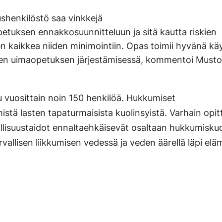
shenkilöstö saa vinkkejä
petuksen ennakkosuunnitteluun ja sitä kautta riskien
nen kaikkea niiden minimointiin. Opas toimii hyvänä k
sen uimaopetuksen järjestämisessä, kommentoi Must
vuosittain noin 150 henkilöä. Hukkumiset
mistä lasten tapaturmaisista kuolinsyistä. Varhain opit
allisuustaidot ennaltaehkäisevät osaltaan hukkumisku
rvallisen liikkumisen vedessä ja veden äärellä läpi elä