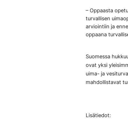
– Oppaasta opetu
turvallisen uimao
arviointiin ja en
oppaana turvalli
Suomessa hukkuu 
ovat yksi yleisim
uima- ja vesiturv
mahdollistavat tu
Lisätiedot: