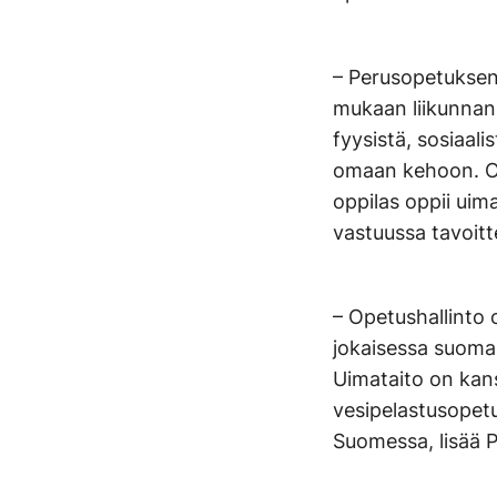
– Perusopetuksen
mukaan liikunnan 
fyysistä, sosiaal
omaan kehoon. Op
oppilas oppii uim
vastuussa tavoi
– Opetushallinto 
jokaisessa suomal
Uimataito on kans
vesipelastusopetu
Suomessa, lisää Pi