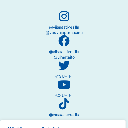
@viisaastivesilla
@vauvajaperheuinti
@viisaastivesilla
@uimataito
@SUH_FI
@SUH_FI
@viisaastivesilla