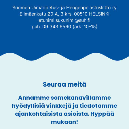
Suomen Uimaopetus- ja Hengenpelastusliitto ry
Elimäenkatu 20 A, 3 krs. 00510 HELSINKI
etunimi.sukunimi@suh.fi
puh. 09 343 6560 (ark. 10–15)
Seuraa meitä
Annamme somekanavillamme
hyödyllisiä vinkkejä ja tiedotamme
ajankohtaisista asioista. Hyppää
mukaan!