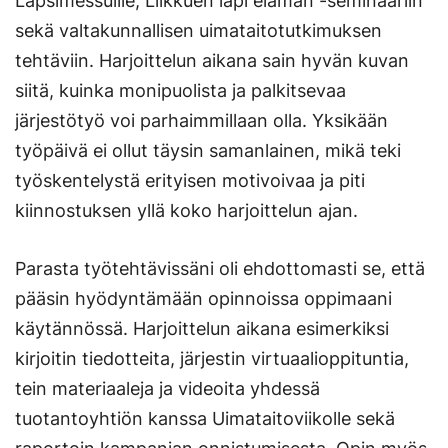
Lapsimessuille, Liikkuen läpi elämän -seminaariin
sekä valtakunnallisen uimataitotutkimuksen
tehtäviin. Harjoittelun aikana sain hyvän kuvan
siitä, kuinka monipuolista ja palkitsevaa
järjestötyö voi parhaimmillaan olla. Yksikään
työpäivä ei ollut täysin samanlainen, mikä teki
työskentelystä erityisen motivoivaa ja piti
kiinnostuksen yllä koko harjoittelun ajan.
Parasta työtehtävissäni oli ehdottomasti se, että
pääsin hyödyntämään opinnoissa oppimaani
käytännössä. Harjoittelun aikana esimerkiksi
kirjoitin tiedotteita, järjestin virtuaalioppituntia,
tein materiaaleja ja videoita yhdessä
tuotantoyhtiön kanssa Uimataitoviikolle sekä