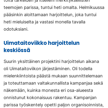
töitä tärkeiden ja itselleni merkityksellisten
teemojen parissa, tuntui heti omalta. Helmikuussa
pääsinkin aloittamaan harjoittelun, joka tuntui
heti mieluiselta ja vastasi monella tavalla
odotuksiani.
Uimataitoviikko harjoittelun
keskiössä
Suurin yksittäinen projektini harjoittelun aikana
oli Uimataitoviikon järjestäminen. Oli todella
mielenkiintoista päästä mukaan suunnittelemaan
ja toteuttamaan valtakunnallista kampanjaa sekä
näkemään, kuinka monesta eri osa-alueesta
onnistunut kokonaisuus rakentuu. Kampanjan
parissa työskentely opetti paljon organisoinnista,