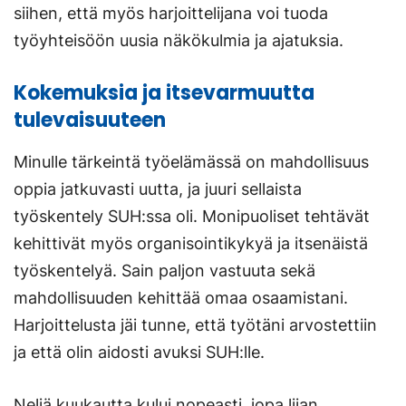
siihen, että myös harjoittelijana voi tuoda
työyhteisöön uusia näkökulmia ja ajatuksia.
Kokemuksia ja itsevarmuutta
tulevaisuuteen
Minulle tärkeintä työelämässä on mahdollisuus
oppia jatkuvasti uutta, ja juuri sellaista
työskentely SUH:ssa oli. Monipuoliset tehtävät
kehittivät myös organisointikykyä ja itsenäistä
työskentelyä. Sain paljon vastuuta sekä
mahdollisuuden kehittää omaa osaamistani.
Harjoittelusta jäi tunne, että työtäni arvostettiin
ja että olin aidosti avuksi SUH:lle.
Neljä kuukautta kului nopeasti, jopa liian