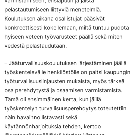
varmistamiseen, ensiapuun ja jäistä
pelastautumiseen liittyviä menetelmiä.
Koulutuksen aikana osallistujat pääsivät
konkreettisesti kokeilemaan, miltä tuntuu pudota
hyiseen veteen työvarusteet päällä sekä miten
vedestä pelastaudutaan.
– Jääturvallisuuskoulutuksen järjestäminen jäällä
työskentelevälle henkilöstölle on paitsi kaupungin
työturvallisuuslinjausten mukaista, myös tärkeä
osa perehdytystä ja osaamisen varmistamista.
Tämä oli ensimmäinen kerta, kun jäillä
työskentelyn turvallisuusperehdytys toteutettiin
näin havainnollistavasti sekä
käytännönharjoituksia tehden, kertoo