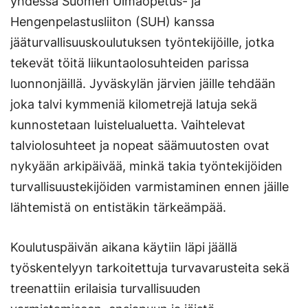
yhdessä Suomen Uimaopetus- ja
Hengenpelastusliiton (SUH) kanssa
jääturvallisuuskoulutuksen työntekijöille, jotka
tekevät töitä liikuntaolosuhteiden parissa
luonnonjäillä. Jyväskylän järvien jäille tehdään
joka talvi kymmeniä kilometrejä latuja sekä
kunnostetaan luistelualuetta. Vaihtelevat
talviolosuhteet ja nopeat säämuutosten ovat
nykyään arkipäivää, minkä takia työntekijöiden
turvallisuustekijöiden varmistaminen ennen jäille
lähtemistä on entistäkin tärkeämpää.
Koulutuspäivän aikana käytiin läpi jäällä
työskentelyyn tarkoitettuja turvavarusteita sekä
treenattiin erilaisia turvallisuuden