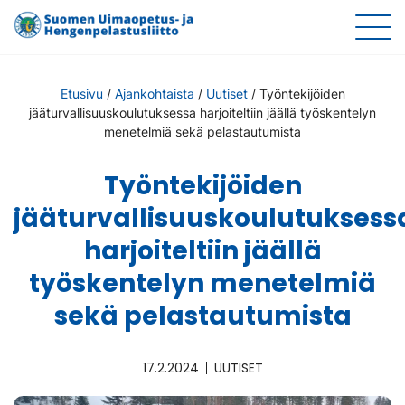
Etusivu
/
Ajankohtaista
/
Uutiset
/
Työntekijöiden
jääturvallisuuskoulutuksessa harjoiteltiin jäällä työskentelyn
menetelmiä sekä pelastautumista
Työntekijöiden
jääturvallisuuskoulutuksess
harjoiteltiin jäällä
työskentelyn menetelmiä
sekä pelastautumista
17.2.2024
UUTISET