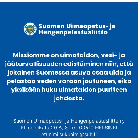
Missiomme on uimataidon, vesi- ja
jääturvallisuuden edistäminen niin, että
jokainen Suomessa asuva osaa uida ja
pelastaa veden varaan joutuneen, eikä
yksikään huku uimataidon puutteen
johdosta.
Suomen Uimaopetus- ja Hengenpelastusliitto ry
Elimäenkatu 20 A, 3 krs. 00510 HELSINKI
etunimi.sukunimi@suh.fi