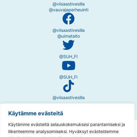
@viisaastivesilla
@vauvajaperheuinti
@viisaastivesilla
@uimataito
@SUH_FI
@SUH_FI
@viisaastivesilla
Käytämme evästeitä
Käytämme evästeitä selauskokemuksesi parantamiseksi ja
Tietosuojaseloste
liikenteemme analysoimiseksi. Hyväksyt evästeidemme