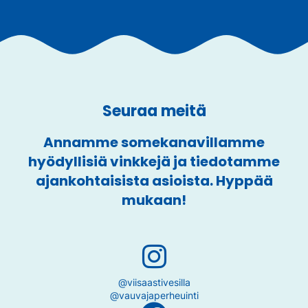
Seuraa meitä
Annamme somekanavillamme
hyödyllisiä vinkkejä ja tiedotamme
ajankohtaisista asioista. Hyppää
mukaan!
@viisaastivesilla
@vauvajaperheuinti