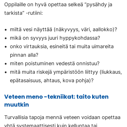
Oppilaille on hyvä opettaa selkeä “pysähdy ja
tarkista” -rutiini:
miltä vesi näyttää (näkyvyys, väri, aallokko)?
mikä on syvyys juuri hyppykohdassa?
onko virtauksia, esineitä tai muita uimareita
pinnan alla?
miten poistuminen vedestä onnistuu?
mitä muita riskejä ympäristöön liittyy (liukkaus,
epätasaisuus, ahtaus, kova pohja)?
Veteen meno -tekniikat: taito kuten
muutkin
Turvallisia tapoja mennä veteen voidaan opettaa
yhtä systemaattisesti kuin kelluntaa tai