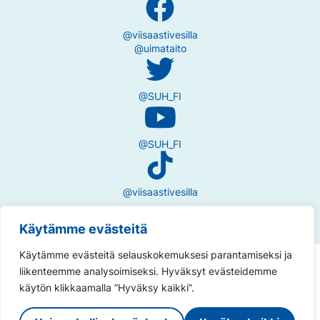
@viisaastivesilla
@uimataito
@SUH_FI
@SUH_FI
@viisaastivesilla
Käytämme evästeitä
Käytämme evästeitä selauskokemuksesi parantamiseksi ja
Tietosuojaseloste
liikenteemme analysoimiseksi. Hyväksyt evästeidemme
käytön klikkaamalla ”Hyväksy kaikki”.
Saavutettavuusseloste