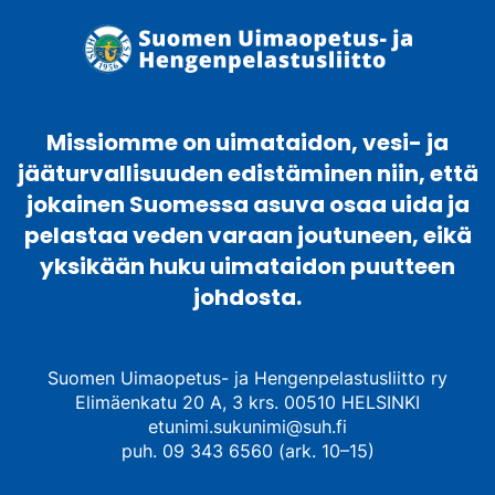
Missiomme on uimataidon, vesi- ja
jääturvallisuuden edistäminen niin, että
jokainen Suomessa asuva osaa uida ja
pelastaa veden varaan joutuneen, eikä
yksikään huku uimataidon puutteen
johdosta.
Suomen Uimaopetus- ja Hengenpelastusliitto ry
Elimäenkatu 20 A, 3 krs. 00510 HELSINKI
etunimi.sukunimi@suh.fi
puh. 09 343 6560 (ark. 10–15)