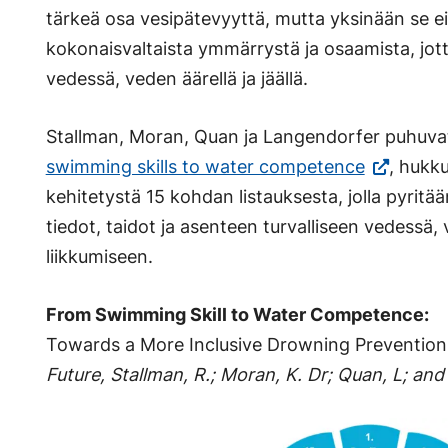
tärkeä osa vesipätevyyttä, mutta yksinään se ei 
kokonaisvaltaista ymmärrystä ja osaamista, jotta
vedessä, veden äärellä ja jäällä.
Stallman, Moran, Quan ja Langendorfer puhuvat
(Vieraile
swimming skills to water competence
, hukk
ulkoisella
kehitetystä 15 kohdan listauksesta, jolla pyritä
sivustolla.
tiedot, taidot ja asenteen turvalliseen vedessä, v
Linkki
liikkumiseen.
avautuu
From Swimming Skill to Water Competence:
uuteen
Towards a More Inclusive Drowning Prevention
välilehtee
Future, Stallman, R.; Moran, K. Dr; Quan, L; and