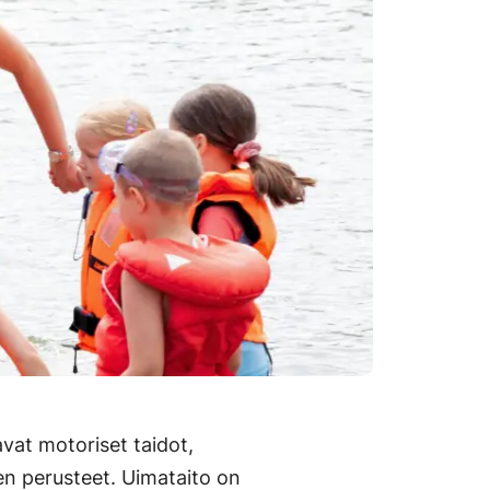
avat motoriset taidot,
en perusteet. Uimataito on