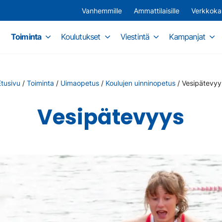
Vanhemmille
Ammattilaisille
Verkkok
Toiminta
Koulutukset
Viestintä
Kampanjat
Etusivu
/
Toiminta
/
Uimaopetus
/
Koulujen uinninopetus
/
Vesipätevyy
Vesipätevyys