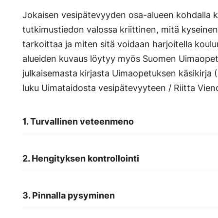
Jokaisen vesipätevyyden osa-alueen kohdalla ke
tutkimustiedon valossa kriittinen, mitä kysein
tarkoittaa ja miten sitä voidaan harjoitella ko
alueiden kuvaus löytyy myös Suomen Uimaopetu
julkaisemasta kirjasta Uimaopetuksen käsikirja
luku Uimataidosta vesipätevyyteen / Riitta Vieno
1. Turvallinen veteenmeno
2. Hengityksen kontrollointi
3. Pinnalla pysyminen