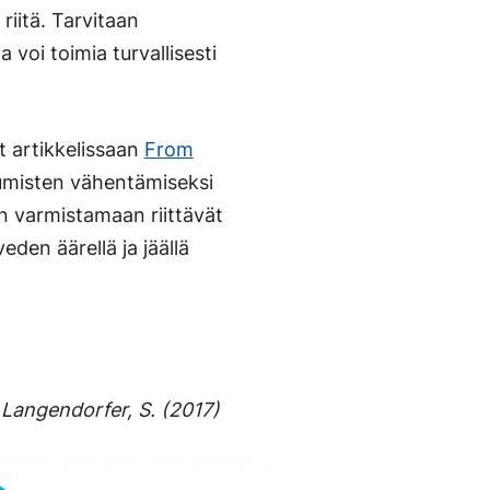
riitä. Tarvitaan
 voi toimia turvallisesti
 artikkelissaan
From
umisten vähentämiseksi
än varmistamaan riittävät
eden äärellä ja jäällä
n.)
 Langendorfer, S. (2017)