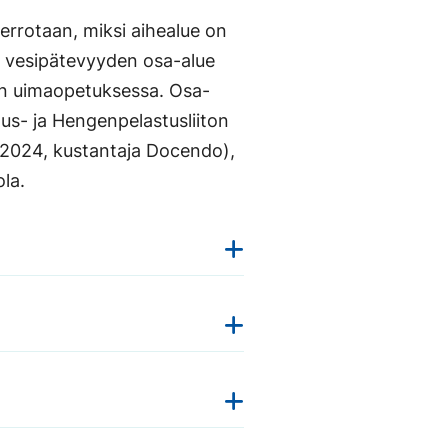
rrotaan, miksi aihealue on
en vesipätevyyden osa-alue
ulun uimaopetuksessa. Osa-
s- ja Hengenpelastusliiton
 (2024, kustantaja Docendo),
la.