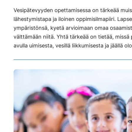
Vesipätevyyden opettamisessa on tärkeää muist
lähestymistapa ja iloinen oppimisilmapiiri. Lap
ympäristönsä, kyetä arvioimaan omaa osaamistaa
välttämään niitä. Yhtä tärkeää on tietää, missä 
avulla uimisesta, vesillä liikkumisesta ja jäällä olo