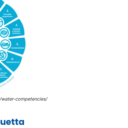
h/water-competencies/
luetta