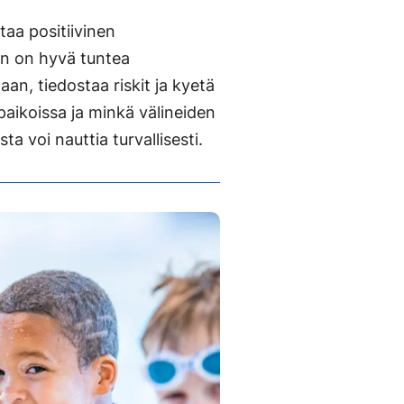
aa positiivinen
sen on hyvä tuntea
n, tiedostaa riskit ja kyetä
paikoissa ja minkä välineiden
sta voi nauttia turvallisesti.