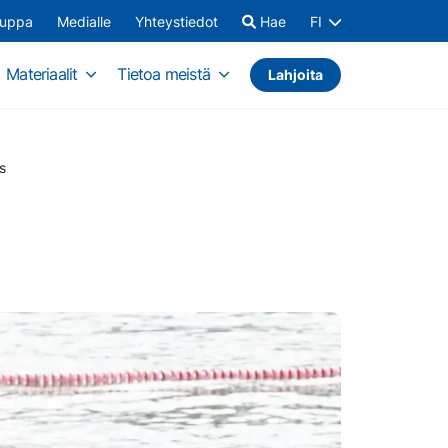
auppa
Medialle
Yhteystiedot
Hae
FI
Materiaalit
Tietoa meistä
Lahjoita
s