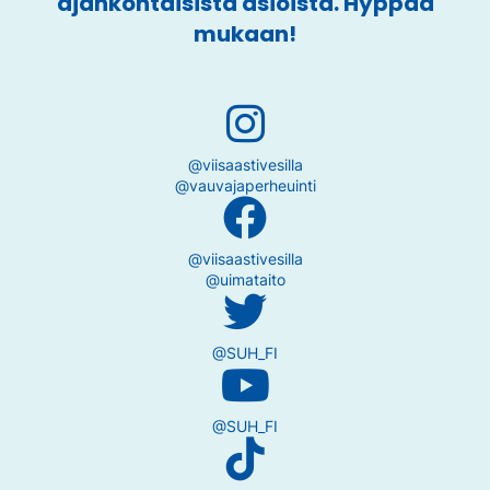
ajankohtaisista asioista. Hyppää
mukaan!
@viisaastivesilla
@vauvajaperheuinti
@viisaastivesilla
@uimataito
@SUH_FI
@SUH_FI