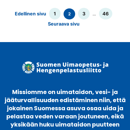
Lisää
Edellinen sivu
1
3
46
2
…
artikkeleita
Seuraava sivu
Missiomme on uimataidon, vesi- ja
jääturvallisuuden edistäminen niin, että
jokainen Suomessa asuva osaa uida ja
pelastaa veden varaan joutuneen, eikä
yksikään huku uimataidon puutteen