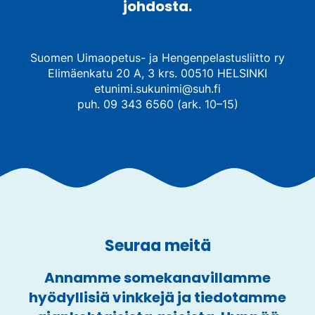
johdosta.
Suomen Uimaopetus- ja Hengenpelastusliitto ry
Elimäenkatu 20 A, 3 krs. 00510 HELSINKI
etunimi.sukunimi@suh.fi
puh. 09 343 6560 (ark. 10–15)
Seuraa meitä
Annamme somekanavillamme
hyödyllisiä vinkkejä ja tiedotamme