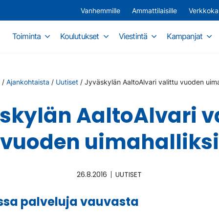
Vanhemmille
Ammattilaisille
Verkkok
Toiminta
Koulutukset
Viestintä
Kampanjat
/
Ajankohtaista
/
Uutiset
/
Jyväskylän AaltoAlvari valittu vuoden uima
skylän AaltoAlvari va
vuoden uimahalliksi
26.8.2016
UUTISET
ssa palveluja vauvasta