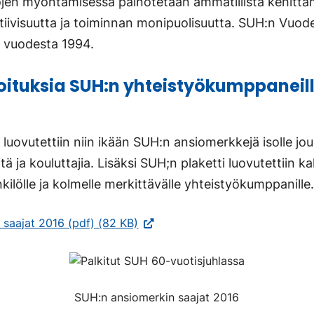
ntojen myöntämisessä painotetaan ammatillista kehittä
sitiivisuutta ja toiminnan monipuolisuutta. SUH:n Vuod
ty vuodesta 1994.
tuksia SUH:n yhteistyökumppaneill
 luovutettiin niin ikään SUH:n ansiomerkkejä isolle jo
ä ja kouluttajia. Lisäksi SUH;n plaketti luovutettiin k
nkilölle ja kolmelle merkittävälle yhteistyökumppanille
(Vieraile
saajat 2016 (pdf) (82 KB)
ulkoisella
sivustolla.
Linkki
avautuu
SUH:n ansiomerkin saajat 2016
uuteen