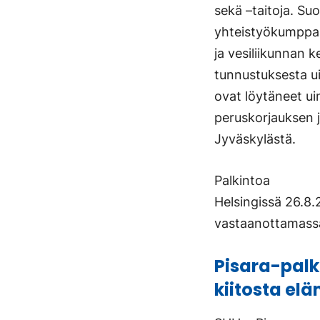
sekä –taitoja. Su
yhteistyökumppani
ja vesiliikunnan k
tunnustuksesta ui
ovat löytäneet ui
peruskorjauksen j
Jyväskylästä.
Palkintoa
Helsingissä 26.8.
vastaanottamassa
Pisara-palk
kiitosta el