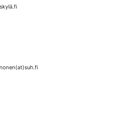
kylä.fi
välilehteen.)
inonen(at)suh.fi