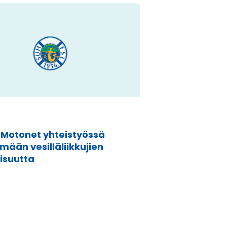
 Motonet yhteistyössä
mään vesilläliikkujien
lisuutta