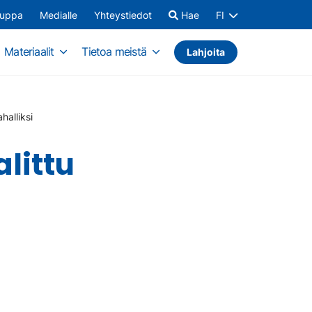
auppa
Medialle
Yhteystiedot
Hae
FI
Materiaalit
Tietoa meistä
Lahjoita
halliksi
littu