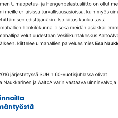
omen Uimaopetus- ja Hengenpelastusliitto on ollut me
 meille erilaisissa turvallisuusasioissa, kuin myös ui
ehittämisen edistäjänäkin. Iso kiitos kuuluu tästä
mahallien henkilökunnalle sekä meidän asiakkaillemm
mahallipalvelut uudestaan Vesiliikuntakeskus AaltoAlv
älkeen, kiittelee uimahallien palveluesimies
Esa Naukk
2016 järjestetyssä SUH:n 60-vuotisjuhlassa olivat
 Naukkarinen ja AaltoAlvarin vastaava uinninvalvoja
innoilla
ämäntyöstä