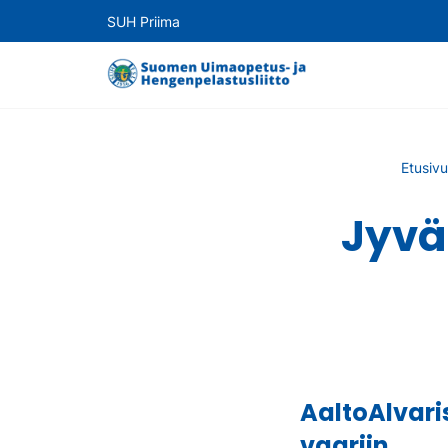
SUH Priima
Etusivu
Jyvä
AaltoAlvari
vaariin