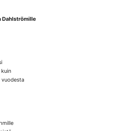
a Dahlströmille
i
 kuin
i vuodesta
hmille