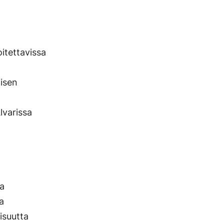
voitettavissa
misen
lvarissa
n
ja
a
isuutta