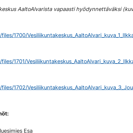
välilehteen.)
akeskus AaltoAlvarista vapaasti hyödynnettäväksi (ku
/files/1700/Vesiliikuntakeskus_AaltoAlvari_kuva_1_Ilkk
/files/1701/Vesiliikuntakeskus_AaltoAlvari_kuva_2_Ilkk
/files/1702/Vesiliikuntakeskus_AaltoAlvari_kuva_3_Joun
nöt:
luesimies Esa