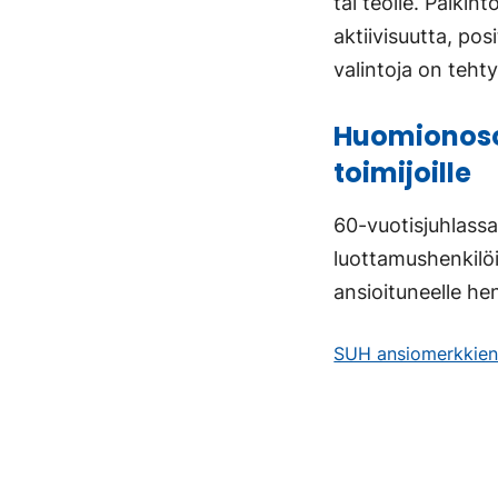
tai teolle. Palki
aktiivisuutta, po
valintoja on teh
Huomionosoi
toimijoille
60-vuotisjuhlassa
luottamushenkilöit
ansioituneelle he
SUH ansiomerkkien 