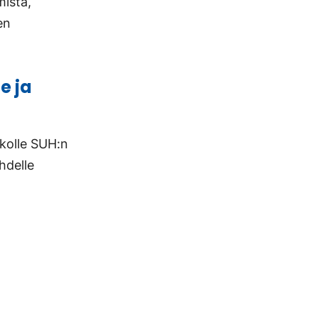
mistä,
en
e ja
ukolle SUH:n
ahdelle
.