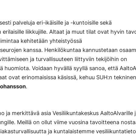
sti palveluja eri-ikäisille ja -kuntoisille sekä
rilaisille liikkujille. Altaat ja muut tilat ovat hyvin ta
oimintaa kehitetään yhteistyössä
en seurojen kanssa. Henkilökuntaa kannustetaan osaa
ittämiseen ja turvallisuuteen liittyviin tekijöihin on
stä huomiota. Voidaan hyvällä syyllä sanoa, että AaltoA
kaat ovat erinomaisissa käsissä, kehuu SUH:n teknine
 Johansson
.
 ja merkittävä asia Vesiliikuntakeskus AaltoAlvarille 
gille. Meillä on ollut viime vuosina tavoitteena nosta
akasturvallisuutta ja kuntalaistemme vesiliikuntatieto