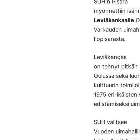
SUH:n Pisara
myönnettiin isänn
Leviäkankaalle
Ou
Varkauden uimaha
Ilopisarasta.
Leviäkangas
on tehnyt pitkän 
Oulussa sekä luon
kulttuurin toimij
1975 eri-ikäisten
edistämiseksi uima
SUH valitsee
Vuoden uimahallin 