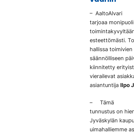
– AaltoAlvari
tarjoaa monipuolise
toimintakyvyltään e
esteettömästi. T
hallissa toimivi
säännölliseen päiv
kiinnitetty erityi
vierailevat asiak
asiantuntija
Ilpo
– Tämä
tunnustus on hieno
Jyväskylän kaupun
uimahalliemme asi