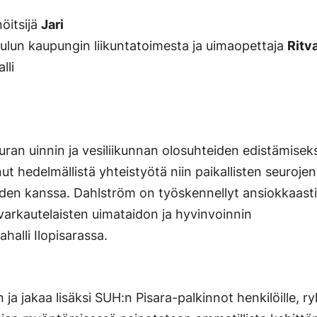
öitsijä
Jari
lun kaupungin liikuntatoimesta ja uimaopettaja
Ritv
lli
uran uinnin ja vesiliikunnan olosuhteiden edistämiseks
ut hedelmällistä yhteistyötä niin paikallisten seurojen
oiden kanssa. Dahlström on työskennellyt ansiokkaast
 varkautelaisten uimataidon ja hyvinvoinnin
halli Ilopisarassa.
ja jakaa lisäksi SUH:n Pisara-palkinnot henkilöille, ry