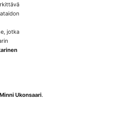
rkittävä
mataidon
e, jotka
arin
arinen
Minni Ukonsaari
.