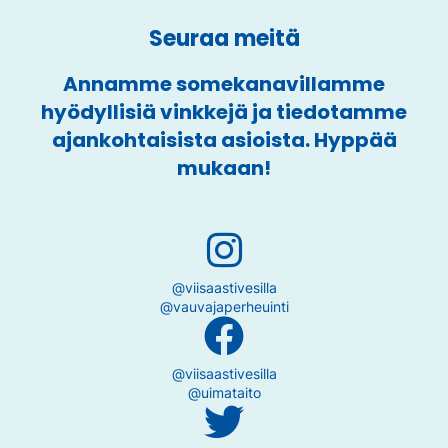
Seuraa meitä
Annamme somekanavillamme
hyödyllisiä vinkkejä ja tiedotamme
ajankohtaisista asioista. Hyppää
mukaan!
@viisaastivesilla
@vauvajaperheuinti
@viisaastivesilla
@uimataito