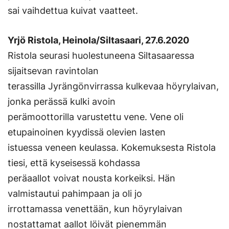
sai vaihdettua kuivat vaatteet.
Yrjö Ristola, Heinola/Siltasaari, 27.6.2020
Ristola seurasi huolestuneena Siltasaaressa
sijaitsevan ravintolan
terassilla Jyrängönvirrassa kulkevaa höyrylaivan,
jonka perässä kulki avoin
perämoottorilla varustettu vene. Vene oli
etupainoinen kyydissä olevien lasten
istuessa veneen keulassa. Kokemuksesta Ristola
tiesi, että kyseisessä kohdassa
peräaallot voivat nousta korkeiksi. Hän
valmistautui pahimpaan ja oli jo
irrottamassa venettään, kun höyrylaivan
nostattamat aallot löivät pienemmän