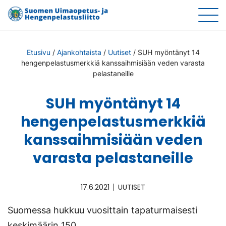
Etusivu
/
Ajankohtaista
/
Uutiset
/
SUH myöntänyt 14
hengenpelastusmerkkiä kanssaihmisiään veden varasta
pelastaneille
SUH myöntänyt 14
hengenpelastusmerkkiä
kanssaihmisiään veden
varasta pelastaneille
17.6.2021
UUTISET
Suomessa hukkuu vuosittain tapaturmaisesti
keskimäärin 150