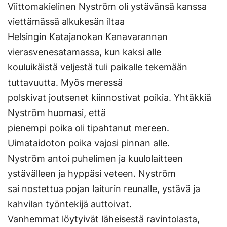
Viittomakielinen Nyström oli ystävänsä kanssa
viettämässä alkukesän iltaa
Helsingin Katajanokan Kanavarannan
vierasvenesatamassa, kun kaksi alle
kouluikäistä veljestä tuli paikalle tekemään
tuttavuutta. Myös meressä
polskivat joutsenet kiinnostivat poikia. Yhtäkkiä
Nyström huomasi, että
pienempi poika oli tipahtanut mereen.
Uimataidoton poika vajosi pinnan alle.
Nyström antoi puhelimen ja kuulolaitteen
ystävälleen ja hyppäsi veteen. Nyström
sai nostettua pojan laiturin reunalle, ystävä ja
kahvilan työntekijä auttoivat.
Vanhemmat löytyivät läheisestä ravintolasta,