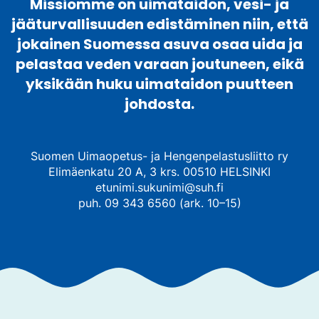
Missiomme on uimataidon, vesi- ja
jääturvallisuuden edistäminen niin, että
jokainen Suomessa asuva osaa uida ja
pelastaa veden varaan joutuneen, eikä
yksikään huku uimataidon puutteen
johdosta.
Suomen Uimaopetus- ja Hengenpelastusliitto ry
Elimäenkatu 20 A, 3 krs. 00510 HELSINKI
etunimi.sukunimi@suh.fi
puh. 09 343 6560 (ark. 10–15)