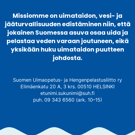
Missiomme on uimataidon, vesi- ja
jääturvallisuuden edistäminen niin, että
jokainen Suomessa asuva osaa uida ja
pelastaa veden varaan joutuneen, eikä
yksikään huku uimataidon puutteen
johdosta.
Suomen Uimaopetus- ja Hengenpelastusliitto ry
Elimäenkatu 20 A, 3 krs. 00510 HELSINKI
etunimi.sukunimi@suh.fi
puh. 09 343 6560 (ark. 10–15)