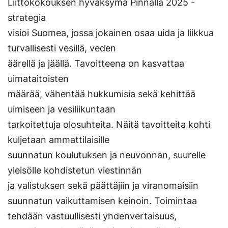
Liittokokouksen hyväksymä Pinnalla 2025 -
strategia
visioi Suomea, jossa jokainen osaa uida ja liikkua
turvallisesti vesillä, veden
äärellä ja jäällä. Tavoitteena on kasvattaa
uimataitoisten
määrää, vähentää hukkumisia sekä kehittää
uimiseen ja vesiliikuntaan
tarkoitettuja olosuhteita. Näitä tavoitteita kohti
kuljetaan ammattilaisille
suunnatun koulutuksen ja neuvonnan, suurelle
yleisölle kohdistetun viestinnän
ja valistuksen sekä päättäjiin ja viranomaisiin
suunnatun vaikuttamisen keinoin. Toimintaa
tehdään vastuullisesti yhdenvertaisuus,