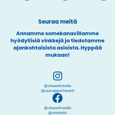
Seuraa meitä
Annamme somekanavillamme
hyödyllisiä vinkkejä ja tiedotamme
ajankohtaisista asioista. Hyppää
mukaan!
@viisaastivesilla
@vauvajaperheuinti
@viisaastivesilla
@uimataito