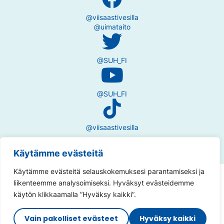
@viisaastivesilla
@uimataito
@SUH_FI
@SUH_FI
@viisaastivesilla
Käytämme evästeitä
Käytämme evästeitä selauskokemuksesi parantamiseksi ja
Tietosuojaseloste
liikenteemme analysoimiseksi. Hyväksyt evästeidemme
käytön klikkaamalla ”Hyväksy kaikki”.
Saavutettavuusseloste
Vain pakolliset evästeet
Hyväksy kaikki