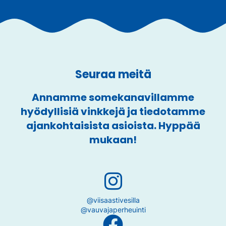
Seuraa meitä
Annamme somekanavillamme
hyödyllisiä vinkkejä ja tiedotamme
ajankohtaisista asioista. Hyppää
mukaan!
@viisaastivesilla
@vauvajaperheuinti