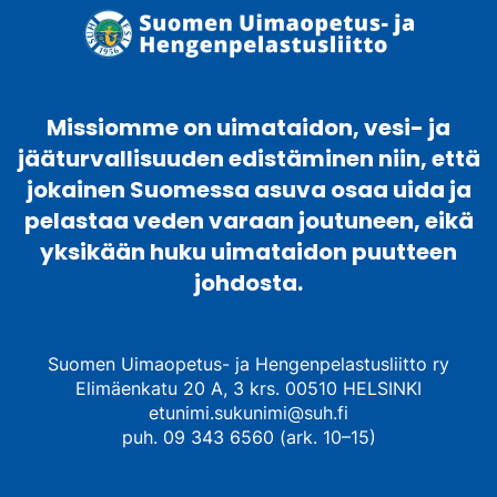
Missiomme on uimataidon, vesi- ja
jääturvallisuuden edistäminen niin, että
jokainen Suomessa asuva osaa uida ja
pelastaa veden varaan joutuneen, eikä
yksikään huku uimataidon puutteen
johdosta.
Suomen Uimaopetus- ja Hengenpelastusliitto ry
Elimäenkatu 20 A, 3 krs. 00510 HELSINKI
etunimi.sukunimi@suh.fi
puh. 09 343 6560 (ark. 10–15)