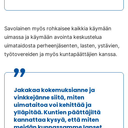
Savolainen myös rohkaisee kaikkia käymään
uimassa ja käymään avointa keskustelua
uimataidosta perheenjäsenten, lasten, ystävien,
työtovereiden ja myös kuntapäättäjien kanssa.
Jakakaa kokemuksianne ja
vinkkejänne siitä, miten
uimataitoa voi kehittää ja
ylläpitää. Kuntien päättäjiltä
kannattaa kysyä, että miten
meidän kunnassamme lapset