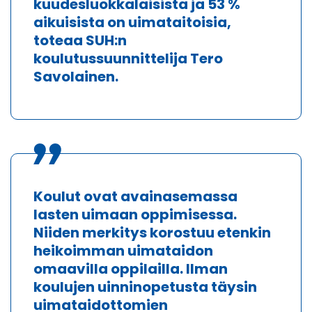
kuudesluokkalaisista ja 53 %
aikuisista on uimataitoisia,
toteaa SUH:n
koulutussuunnittelija
Tero
Savolainen
.
Koulut ovat avainasemassa
lasten uimaan oppimisessa.
Niiden merkitys korostuu etenkin
heikoimman uimataidon
omaavilla oppilailla. Ilman
koulujen uinninopetusta täysin
uimataidottomien