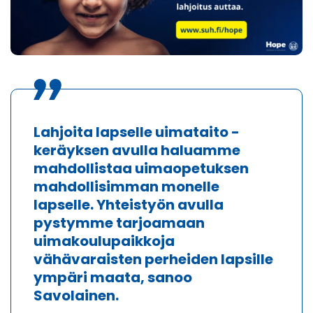
Lahjoita lapselle uimataito -
keräyksen avulla haluamme
mahdollistaa uimaopetuksen
mahdollisimman monelle
lapselle. Yhteistyön avulla
pystymme tarjoamaan
uimakoulupaikkoja
vähävaraisten perheiden lapsille
ympäri maata, sanoo
Savolainen.