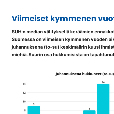
Viimeiset kymmenen vuot
SUH:n median välityksellä keräämien ennakko
Suomessa on viimeisen kymmenen vuoden ai
juhannuksena (to-su) keskimäärin kuusi ihmist
miehiä. Suurin osa hukkumisista on tapahtunut