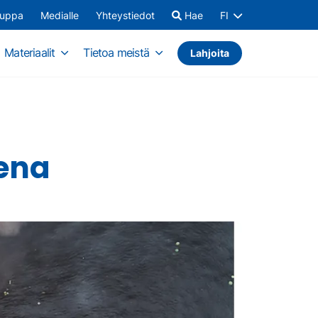
auppa
Medialle
Yhteystiedot
Hae
FI
Materiaalit
Tietoa meistä
Lahjoita
ena