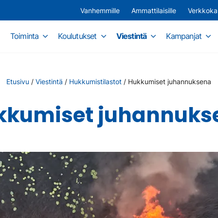
Vanhemmille
Ammattilaisille
Verkkok
Toiminta
Koulutukset
Viestintä
Kampanjat
Etusivu
/
Viestintä
/
Hukkumistilastot
/
Hukkumiset juhannuksena
kkumiset juhannuks