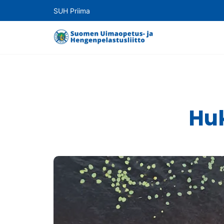
SUH Priima
Hu