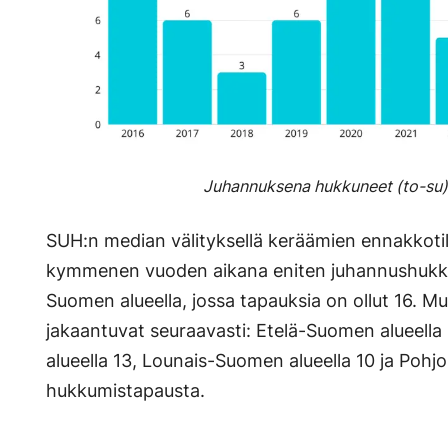
Juhannuksena hukkuneet (to-su
SUH:n median välityksellä keräämien ennakkoti
kymmenen vuoden aikana eniten juhannushukkumi
Suomen alueella, jossa tapauksia on ollut 16. Mui
jakaantuvat seuraavasti: Etelä-Suomen alueella
alueella 13, Lounais-Suomen alueella 10 ja Pohj
hukkumistapausta.