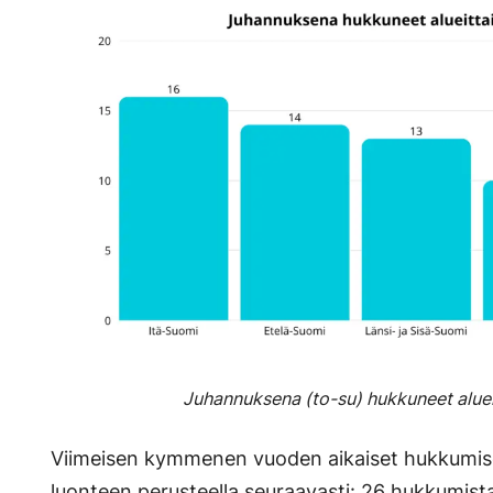
Juhannuksena (to-su) hukkuneet alue
Viimeisen kymmenen vuoden aikaiset hukkumis
luonteen perusteella seuraavasti: 26 hukkumist