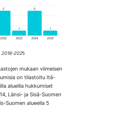
) 2016-202
5
lastojen mukaan viimeisen
sia on tilastoitu Itä-
lla alueilla hukkumiset
 14, Länsi- ja Sisä-Suomen
ois-Suomen alueella 5