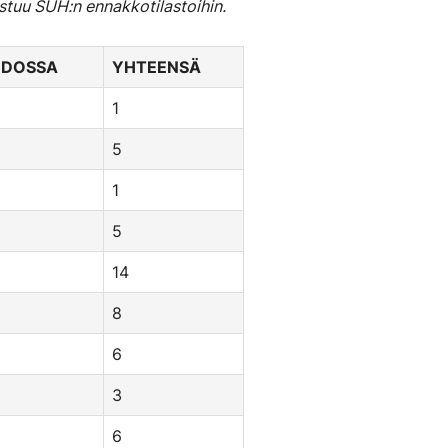
tuu SUH:n ennakkotilastoihin.
IEDOSSA
YHTEENSÄ
1
5
1
5
14
8
6
3
6