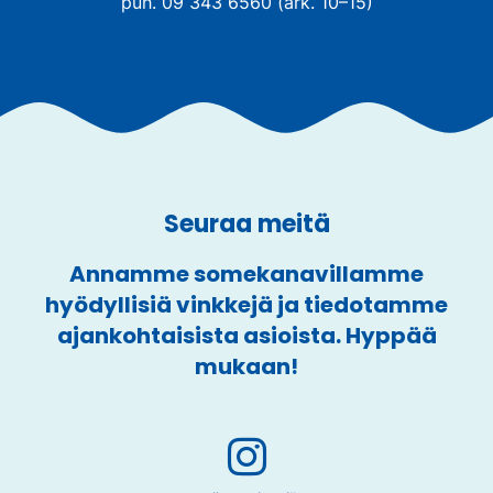
puh. 09 343 6560 (ark. 10–15)
Seuraa meitä
Annamme somekanavillamme
hyödyllisiä vinkkejä ja tiedotamme
ajankohtaisista asioista. Hyppää
mukaan!