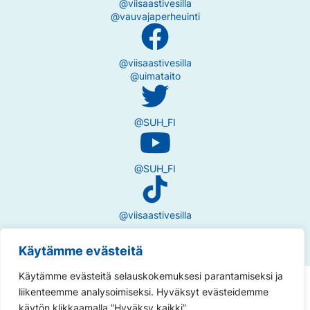
@viisaastivesilla
@vauvajaperheuinti
@viisaastivesilla
@uimataito
@SUH_FI
@SUH_FI
@viisaastivesilla
Käytämme evästeitä
Käytämme evästeitä selauskokemuksesi parantamiseksi ja
Tietosuojaseloste
liikenteemme analysoimiseksi. Hyväksyt evästeidemme
käytön klikkaamalla ”Hyväksy kaikki”.