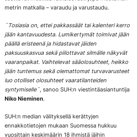
metrin matkalla – varaudu ja varustaudu.
¨Tosiasia on, ettei pakkassäät tai kalenteri kerro
jään kantavuudesta. Lumikertymät toimivat jään
päällä eristeenä ja hidastavat jäiden
paksuuskasvua sekä piilottavat silmälle näkyvät
vaaranpaikat. Vaihtelevat sääolosuhteet, heikko
jään tuntemus sekä olemattomat turvavarusteet
luo otolliset olosuhteet vaaratilanteiden
syntymiselle¨
, sanoo SUH:n viestintäasiantuntija
Niko Nieminen
.
SUH:n median välityksellä kerättyjen
ennakkotietojen mukaan Suomessa hukkuu
vuosittain keskimäärin 18 ihmistä jäihin