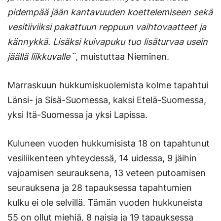
pidempää jään kantavuuden koettelemiseen sekä
vesitiiviiksi pakattuun reppuun vaihtovaatteet ja
kännykkä. Lisäksi kuivapuku tuo lisäturvaa usein
jäällä liikkuvalle¨
, muistuttaa Nieminen.
Marraskuun hukkumiskuolemista kolme tapahtui
Länsi- ja Sisä-Suomessa, kaksi Etelä-Suomessa,
yksi Itä-Suomessa ja yksi Lapissa.
Kuluneen vuoden hukkumisista 18 on tapahtunut
vesiliikenteen yhteydessä, 14 uidessa, 9 jäihin
vajoamisen seurauksena, 13 veteen putoamisen
seurauksena ja 28 tapauksessa tapahtumien
kulku ei ole selvillä. Tämän vuoden hukkuneista
55 on ollut miehiä, 8 naisia ja 19 tapauksessa