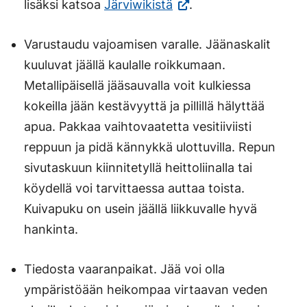
ulkoisella
(Vieraile
Linkki
lisäksi katsoa
Järviwikistä
.
sivustolla.
ulkoisella
avautuu
Varustaudu vajoamisen varalle. Jäänaskalit
Linkki
sivustolla.
uuteen
kuuluvat jäällä kaulalle roikkumaan.
avautuu
Linkki
välilehteen.)
Metallipäisellä jääsauvalla voit kulkiessa
uuteen
avautuu
kokeilla jään kestävyyttä ja pillillä hälyttää
välilehteen.)
uuteen
apua. Pakkaa vaihtovaatetta vesitiiviisti
välilehteen.)
reppuun ja pidä kännykkä ulottuvilla. Repun
sivutaskuun kiinnitetyllä heittoliinalla tai
köydellä voi tarvittaessa auttaa toista.
Kuivapuku on usein jäällä liikkuvalle hyvä
hankinta.
Tiedosta vaaranpaikat. Jää voi olla
ympäristöään heikompaa virtaavan veden