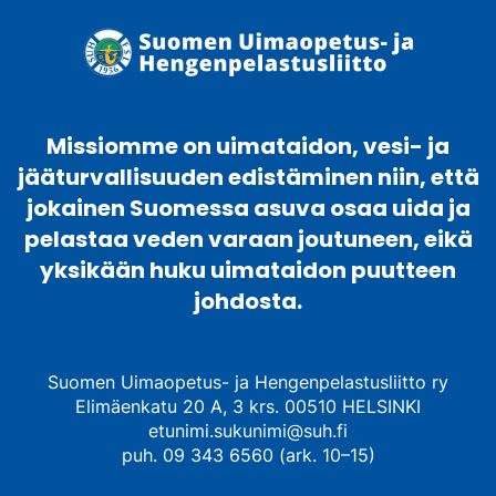
Missiomme on uimataidon, vesi- ja
jääturvallisuuden edistäminen niin, että
jokainen Suomessa asuva osaa uida ja
pelastaa veden varaan joutuneen, eikä
yksikään huku uimataidon puutteen
johdosta.
Suomen Uimaopetus- ja Hengenpelastusliitto ry
Elimäenkatu 20 A, 3 krs. 00510 HELSINKI
etunimi.sukunimi@suh.fi
puh. 09 343 6560 (ark. 10–15)