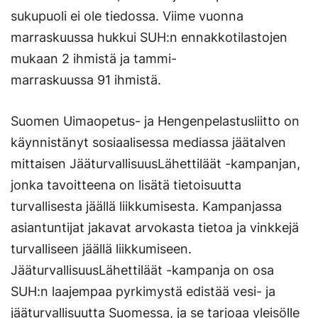
sukupuoli ei ole tiedossa. Viime vuonna
marraskuussa hukkui SUH:n ennakkotilastojen
mukaan 2 ihmistä ja tammi-
marraskuussa 91 ihmistä.
Suomen Uimaopetus- ja Hengenpelastusliitto on
käynnistänyt sosiaalisessa mediassa jäätalven
mittaisen JääturvallisuusLähettiläät -kampanjan,
jonka tavoitteena on lisätä tietoisuutta
turvallisesta jäällä liikkumisesta. Kampanjassa
asiantuntijat jakavat arvokasta tietoa ja vinkkejä
turvalliseen jäällä liikkumiseen.
JääturvallisuusLähettiläät -kampanja on osa
SUH:n laajempaa pyrkimystä edistää vesi- ja
jääturvallisuutta Suomessa, ja se tarjoaa yleisölle