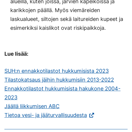
alueilla, kuten joissa, järvien kapeikoissa ja
karikkojen päällä. Myös viemäreiden
laskualueet, siltojen sekä laitureiden kupeet ja
esimerkiksi kaislikot ovat riskipaikkoja.
Lue lisää:
SUH:n ennakkotilastot hukkumisista 2023
Tilastokatsaus jäihin hukkumisiin 2013-2022
Ennakkotilastot hukkumisista hakukone 2004-
2023
Jäällä liikkumisen ABC
(Vieraile
Tietoa vesi- ja jääturvallisuudesta
ulkoisella