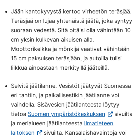
Jään kantokyvystä kertoo virheetön teräsjää.
Teräsjää on lujaa yhtenäistä jäätä, joka syntyy
suoraan vedestä. Sitä pitäisi olla vähintään 10
cm yksin kulkevan aikuisen alla.
Moottorikelkka ja mönkijä vaativat vähintään
15 cm paksuisen teräsjään, ja autoilla tulisi
liikkua ainoastaan merkityillä jääteillä.
Selvitä jäätilanne. Vesistöt jäätyvät Suomessa
eri tahtiin, ja paikallisestikin jäätilanne voi
vaihdella. Sisävesien jäätilanteesta löytyy
(Vieraile
tietoa
Suomen ympäristökeskuksen
sivuilta
ulkoisella
ja merialueen jäätilanteesta
Ilmatieteen
(Vieraile
sivustolla.
laitoksen
sivuilta. Kansalaishavaintoja voi