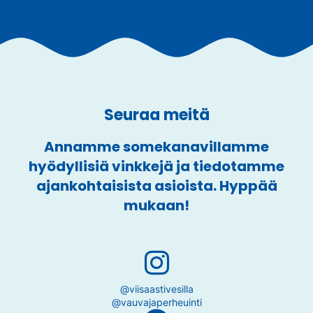
Seuraa meitä
Annamme somekanavillamme
hyödyllisiä vinkkejä ja tiedotamme
ajankohtaisista asioista. Hyppää
mukaan!
@viisaastivesilla
@vauvajaperheuinti