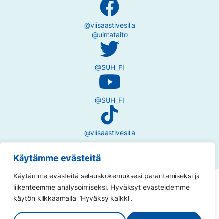
@viisaastivesilla
@uimataito
@SUH_FI
@SUH_FI
@viisaastivesilla
Käytämme evästeitä
Käytämme evästeitä selauskokemuksesi parantamiseksi ja
Tietosuojaseloste
liikenteemme analysoimiseksi. Hyväksyt evästeidemme
käytön klikkaamalla ”Hyväksy kaikki”.
Saavutettavuusseloste