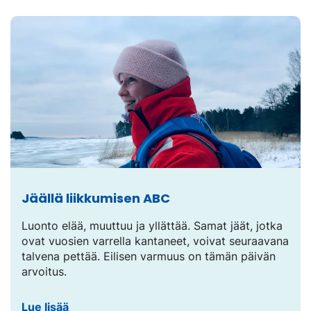
sivustolla.
Linkki
avautuu
uuteen
välilehteen.)
Jäällä liikkumisen ABC
Luonto elää, muuttuu ja yllättää. Samat jäät, jotka
ovat vuosien varrella kantaneet, voivat seuraavana
talvena pettää. Eilisen varmuus on tämän päivän
arvoitus.
Lue lisää