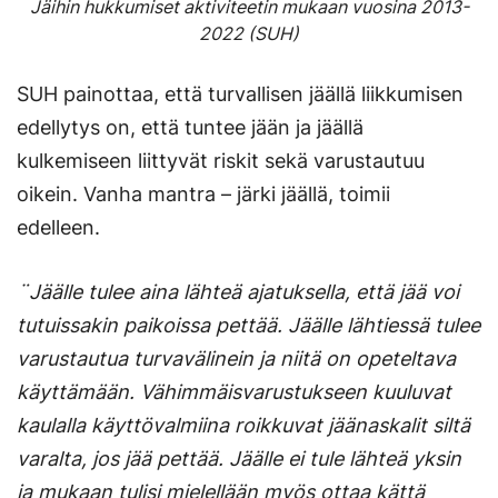
Jäihin hukkumiset aktiviteetin mukaan vuosina 2013-
2022 (SUH)
SUH painottaa, että turvallisen jäällä liikkumisen
edellytys on, että tuntee jään ja jäällä
kulkemiseen liittyvät riskit sekä varustautuu
oikein. Vanha mantra – järki jäällä, toimii
edelleen.
¨Jäälle tulee aina lähteä ajatuksella, että jää voi
tutuissakin paikoissa pettää. Jäälle lähtiessä tulee
varustautua turvavälinein ja niitä on opeteltava
käyttämään. Vähimmäisvarustukseen kuuluvat
kaulalla käyttövalmiina roikkuvat jäänaskalit siltä
varalta, jos jää pettää. Jäälle ei tule lähteä yksin
ja mukaan tulisi mielellään myös ottaa kättä