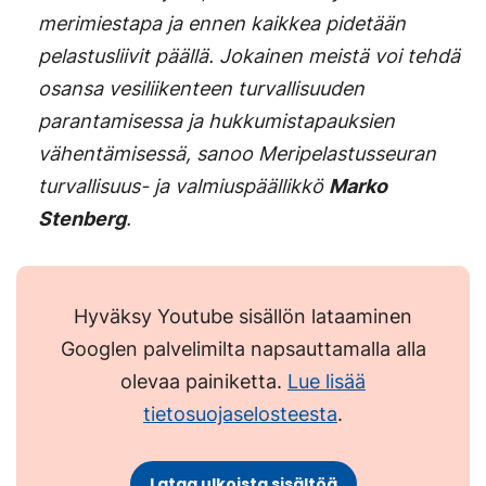
merimiestapa ja ennen kaikkea pidetään
pelastusliivit päällä. Jokainen meistä voi tehdä
osansa vesiliikenteen turvallisuuden
parantamisessa ja hukkumistapauksien
vähentämisessä, sanoo Meripelastusseuran
turvallisuus- ja valmiuspäällikkö
Marko
Stenberg
.
Hyväksy Youtube sisällön lataaminen
Googlen palvelimilta napsauttamalla alla
olevaa painiketta.
Lue lisää
tietosuojaselosteesta
.
Lataa ulkoista sisältöä