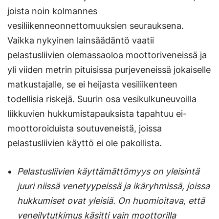
joista noin kolmannes
vesiliikenneonnettomuuksien seurauksena.
Vaikka nykyinen lainsäädäntö vaatii
pelastusliivien olemassaoloa moottoriveneissä ja
yli viiden metrin pituisissa purjeveneissä jokaiselle
matkustajalle, se ei heijasta vesiliikenteen
todellisia riskejä. Suurin osa vesikulkuneuvoilla
liikkuvien hukkumistapauksista tapahtuu ei-
moottoroiduista soutuveneistä, joissa
pelastusliivien käyttö ei ole pakollista.
Pelastusliivien käyttämättömyys on yleisintä
juuri niissä venetyypeissä ja ikäryhmissä, joissa
hukkumiset ovat yleisiä. On huomioitava, että
veneilytutkimus käsitti vain moottorilla