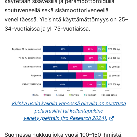
käytetään sisävesillä ja perämoottoroidulla
soutuveneellä sekä sisämoottoriveneellä
veneiltäessä. Yleisintä käyttämättömyys on 25–
34-vuotiaissa ja yli 75-vuotiaissa.
Kuinka usein kaikilla veneessä olevilla on puettuna
pelastusliivi tai kelluntapukine
venetyypeittäin (Iro Research 2024).
Suomessa hukkuu joka vuosi 100–150 ihmistä,