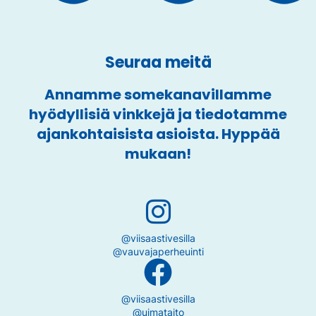
Seuraa meitä
Annamme somekanavillamme
hyödyllisiä vinkkejä ja tiedotamme
ajankohtaisista asioista. Hyppää
mukaan!
@viisaastivesilla
@vauvajaperheuinti
@viisaastivesilla
@uimataito