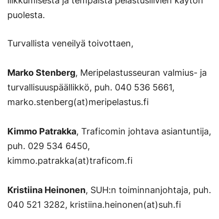
liikkumisesta ja tempaista pelastusliivien käytön
puolesta.
Turvallista veneilyä toivottaen,
Marko Stenberg
, Meripelastusseuran valmius- ja
turvallisuuspäällikkö, puh. 040 536 5661,
marko.stenberg(at)meripelastus.fi
Kimmo Patrakka
, Traficomin johtava asiantuntija,
puh. 029 534 6450,
kimmo.patrakka(at)traficom.fi
Kristiina Heinonen
, SUH:n toiminnanjohtaja, puh.
040 521 3282, kristiina.heinonen(at)suh.fi