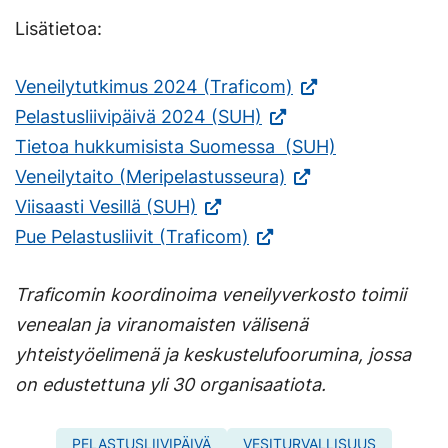
Lisätietoa:
(Vieraile
Veneilytutkimus 2024 (Traficom)
(Vieraile
ulkoisella
Pelastusliivipäivä 2024 (SUH)
ulkoisella
sivustolla.
Tietoa hukkumisista Suomessa (SUH)
sivustolla.
(Vieraile
Linkki
Veneilytaito (Meripelastusseura)
(Vieraile
Linkki
ulkoisella
avautuu
Viisaasti Vesillä (SUH)
ulkoisella
(Vieraile
avautuu
sivustolla.
uuteen
Pue Pelastusliivit (Traficom)
sivustolla.
ulkoisella
uuteen
Linkki
välilehteen.)
Traficomin koordinoima veneilyverkosto toimii
Linkki
sivustolla.
välilehteen.)
avautuu
venealan ja viranomaisten välisenä
avautuu
Linkki
uuteen
yhteistyöelimenä ja keskustelufoorumina, jossa
uuteen
avautuu
välilehteen.)
on edustettuna yli 30 organisaatiota.
välilehteen.)
uuteen
välilehteen.)
PELASTUSLIIVIPÄIVÄ
VESITURVALLISUUS