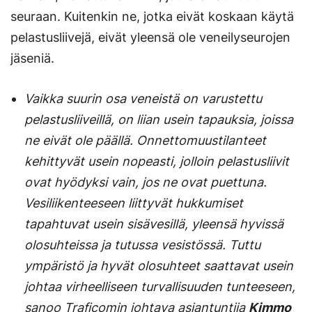
välilehteen.)
seuraan. Kuitenkin ne, jotka eivät koskaan käytä
pelastusliivejä, eivät yleensä ole veneilyseurojen
jäseniä.
Vaikka suurin osa veneistä on varustettu
pelastusliiveillä, on liian usein tapauksia, joissa
ne eivät ole päällä. Onnettomuustilanteet
kehittyvät usein nopeasti, jolloin pelastusliivit
ovat hyödyksi vain, jos ne ovat puettuna.
Vesiliikenteeseen liittyvät hukkumiset
tapahtuvat usein sisävesillä, yleensä hyvissä
olosuhteissa ja tutussa vesistössä. Tuttu
ympäristö ja hyvät olosuhteet saattavat usein
johtaa virheelliseen turvallisuuden tunteeseen,
sanoo Traficomin johtava asiantuntija
Kimmo