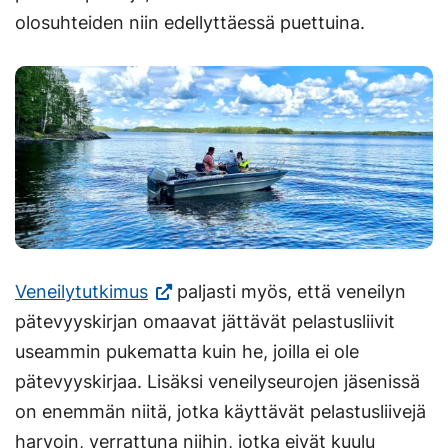
olosuhteiden niin edellyttäessä puettuina.
(Vieraile
Veneilytutkimus
paljasti myös, että veneilyn
ulkoisella
pätevyyskirjan omaavat jättävät pelastusliivit
sivustolla.
useammin pukematta kuin he, joilla ei ole
Linkki
pätevyyskirjaa. Lisäksi veneilyseurojen jäsenissä
avautuu
on enemmän niitä, jotka käyttävät pelastusliivejä
uuteen
harvoin, verrattuna niihin, jotka eivät kuulu