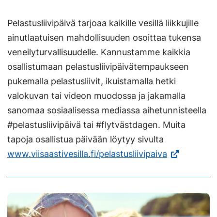
Pelastusliivipäivä tarjoaa kaikille vesillä liikkujille
ainutlaatuisen mahdollisuuden osoittaa tukensa
veneilyturvallisuudelle. Kannustamme kaikkia
osallistumaan pelastusliivipäivätempaukseen
pukemalla pelastusliivit, ikuistamalla hetki
valokuvan tai videon muodossa ja jakamalla
sanomaa sosiaalisessa mediassa aihetunnisteella
#pelastusliivipäivä tai #flytvästdagen. Muita
tapoja osallistua päivään löytyy sivulta
(Vieraile
www.viisaastivesilla.fi/pelastusliivipaiva
ulkoisella
sivustolla.
Linkki
avautuu