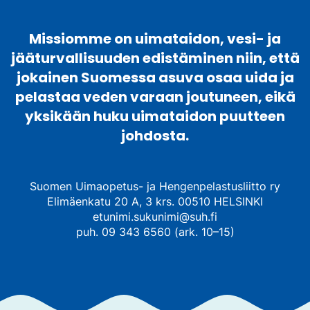
Missiomme on uimataidon, vesi- ja
jääturvallisuuden edistäminen niin, että
jokainen Suomessa asuva osaa uida ja
pelastaa veden varaan joutuneen, eikä
yksikään huku uimataidon puutteen
johdosta.
Suomen Uimaopetus- ja Hengenpelastusliitto ry
Elimäenkatu 20 A, 3 krs. 00510 HELSINKI
etunimi.sukunimi@suh.fi
puh. 09 343 6560 (ark. 10–15)