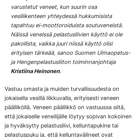
varustetut veneet, kun suurin osa
vesiliikenteen yhteydessä hukkumisista
tapahtuu ei-moottoroiduista soutuveneistä.
Näissä veneissä pelastusliivien käyttö ei ole
pakollista, vaikka juuri niissä käyttö olisi
erityisen tärkeää, sanoo Suomen Uimaopetus-
ja Hengenpelastusliiton toiminnanjohtaja
Kristiina Heinonen
.
Vastuu omasta ja muiden turvallisuudesta on
jokaisella vesillä liikkuvalla, erityisesti veneen
päälliköllä. Veneen päällikkö on vastuussa siitä,
että jokaiselle veneilijälle löytyy sopivan kokoinen
ja hyväksytty pelastusliivi, kelluntapukine tai
pelastuspuku ja, että kelluntavälineet ovat