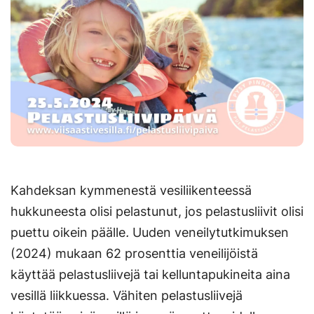
Kahdeksan kymmenestä vesiliikenteessä
hukkuneesta olisi pelastunut, jos pelastusliivit olisi
puettu oikein päälle
.
Uuden veneilytutkimuksen
(2024) mukaan 62 prosenttia veneilijöistä
käyttää pelastusliivejä tai kelluntapukineita aina
vesillä liikkuessa. Vähiten pelastusliivejä