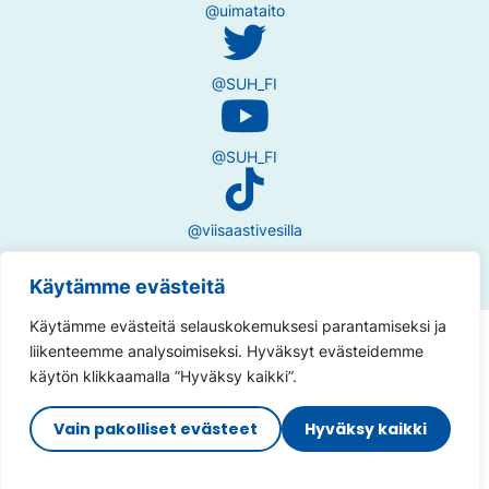
@uimataito
@SUH_FI
@SUH_FI
@viisaastivesilla
Käytämme evästeitä
Käytämme evästeitä selauskokemuksesi parantamiseksi ja
Tietosuojaseloste
liikenteemme analysoimiseksi. Hyväksyt evästeidemme
käytön klikkaamalla ”Hyväksy kaikki”.
Saavutettavuusseloste
Vain pakolliset evästeet
Hyväksy kaikki
Sivuston toteutus:
Muuks Creative