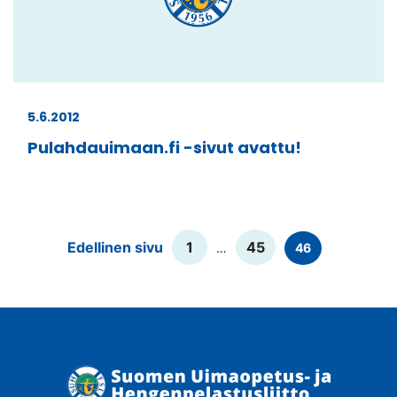
5.6.2012
Pulahdauimaan.fi -sivut avattu!
Lisää
Edellinen sivu
1
45
…
46
artikkeleita