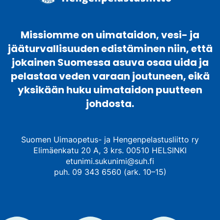
Missiomme on uimataidon, vesi- ja
jääturvallisuuden edistäminen niin, että
jokainen Suomessa asuva osaa uida ja
pelastaa veden varaan joutuneen, eikä
yksikään huku uimataidon puutteen
johdosta.
Suomen Uimaopetus- ja Hengenpelastusliitto ry
Elimäenkatu 20 A, 3 krs. 00510 HELSINKI
etunimi.sukunimi@suh.fi
puh. 09 343 6560 (ark. 10–15)