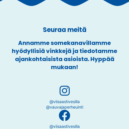
Seuraa meitä
Annamme somekanavillamme
hyödyllisiä vinkkejä ja tiedotamme
ajankohtaisista asioista. Hyppää
mukaan!
@viisaastivesilla
@vauvajaperheuinti
@viisaastivesilla