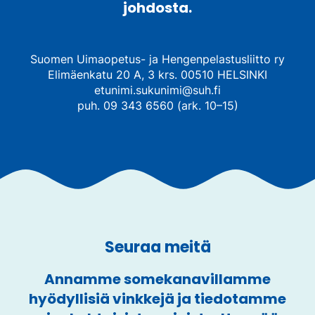
johdosta.
Suomen Uimaopetus- ja Hengenpelastusliitto ry
Elimäenkatu 20 A, 3 krs. 00510 HELSINKI
etunimi.sukunimi@suh.fi
puh. 09 343 6560 (ark. 10–15)
Seuraa meitä
Annamme somekanavillamme
hyödyllisiä vinkkejä ja tiedotamme