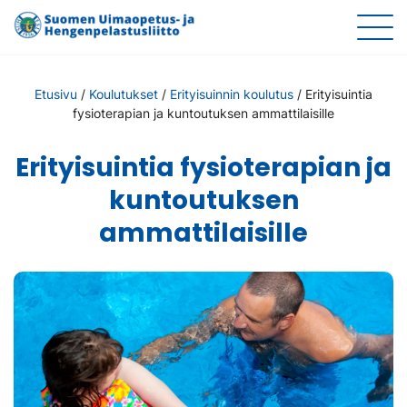
Etusivu
/
Koulutukset
/
Erityisuinnin koulutus
/
Erityisuintia
fysioterapian ja kuntoutuksen ammattilaisille
Erityisuintia fysioterapian ja
kuntoutuksen
ammattilaisille