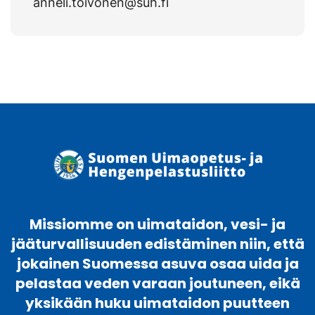
anneli.toivonen@suh.fi
Missiomme on uimataidon, vesi- ja
jääturvallisuuden edistäminen niin, että
jokainen Suomessa asuva osaa uida ja
pelastaa veden varaan joutuneen, eikä
yksikään huku uimataidon puutteen