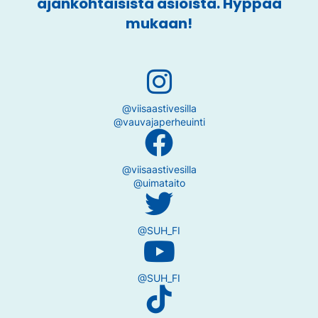
ajankohtaisista asioista. Hyppää
mukaan!
@viisaastivesilla
@vauvajaperheuinti
@viisaastivesilla
@uimataito
@SUH_FI
@SUH_FI