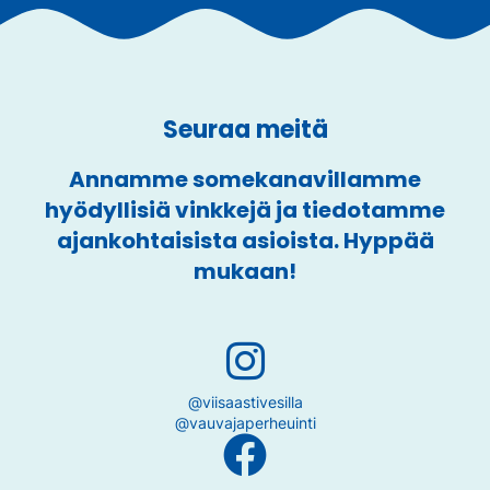
Seuraa meitä
Annamme somekanavillamme
hyödyllisiä vinkkejä ja tiedotamme
ajankohtaisista asioista. Hyppää
mukaan!
@viisaastivesilla
@vauvajaperheuinti