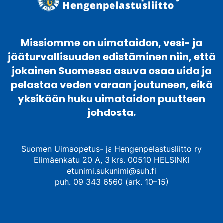
Missiomme on uimataidon, vesi- ja
jääturvallisuuden edistäminen niin, että
jokainen Suomessa asuva osaa uida ja
pelastaa veden varaan joutuneen, eikä
yksikään huku uimataidon puutteen
johdosta.
Suomen Uimaopetus- ja Hengenpelastusliitto ry
Elimäenkatu 20 A, 3 krs. 00510 HELSINKI
etunimi.sukunimi@suh.fi
puh. 09 343 6560 (ark. 10–15)