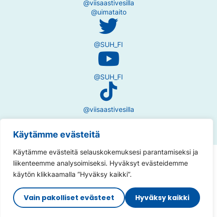
@viisaastivesilla
@uimataito
@SUH_FI
@SUH_FI
@viisaastivesilla
Käytämme evästeitä
Käytämme evästeitä selauskokemuksesi parantamiseksi ja
Tietosuojaseloste
liikenteemme analysoimiseksi. Hyväksyt evästeidemme
käytön klikkaamalla ”Hyväksy kaikki”.
Saavutettavuusseloste
Vain pakolliset evästeet
Hyväksy kaikki
Sivuston toteutus:
Muuks Creative