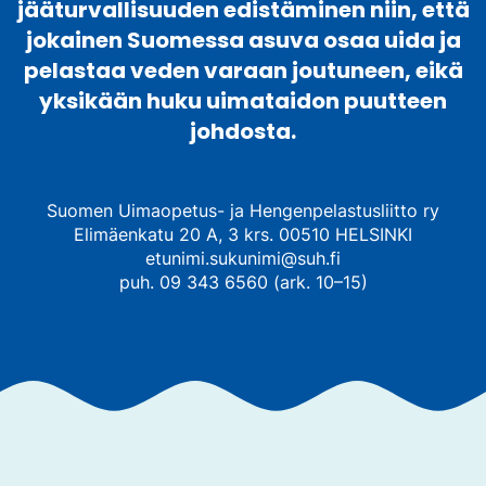
jääturvallisuuden edistäminen niin, että
jokainen Suomessa asuva osaa uida ja
pelastaa veden varaan joutuneen, eikä
yksikään huku uimataidon puutteen
johdosta.
Suomen Uimaopetus- ja Hengenpelastusliitto ry
Elimäenkatu 20 A, 3 krs. 00510 HELSINKI
etunimi.sukunimi@suh.fi
puh. 09 343 6560 (ark. 10–15)