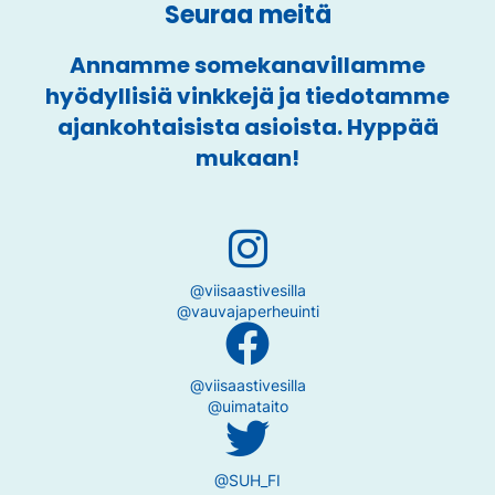
Seuraa meitä
Annamme somekanavillamme
hyödyllisiä vinkkejä ja tiedotamme
ajankohtaisista asioista. Hyppää
mukaan!
@viisaastivesilla
@vauvajaperheuinti
@viisaastivesilla
@uimataito
@SUH_FI