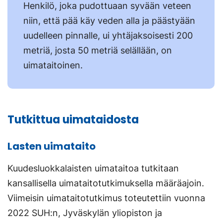
Henkilö, joka pudottuaan syvään veteen
niin, että pää käy veden alla ja päästyään
uudelleen pinnalle, ui yhtäjaksoisesti 200
metriä, josta 50 metriä selällään, on
uimataitoinen.
Tutkittua uimataidosta
Lasten uimataito
Kuudesluokkalaisten uimataitoa tutkitaan
kansallisella uimataitotutkimuksella määräajoin.
Viimeisin uimataitotutkimus toteutettiin vuonna
2022 SUH:n, Jyväskylän yliopiston ja