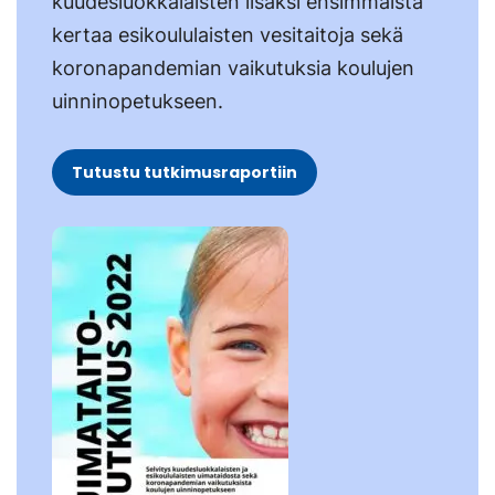
kuudesluokkalaisten lisäksi ensimmäistä
kertaa esikoululaisten vesitaitoja sekä
koronapandemian vaikutuksia koulujen
uinninopetukseen.
Tutustu tutkimusraportiin