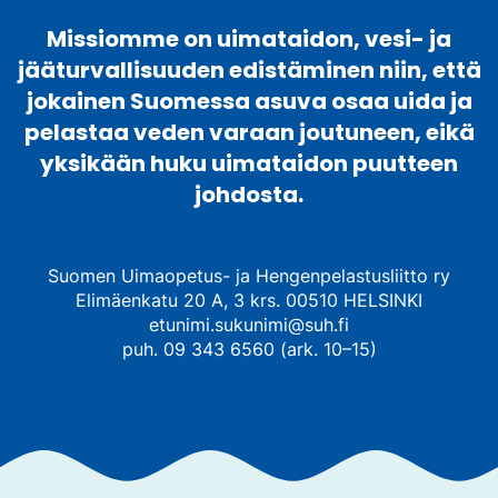
Missiomme on uimataidon, vesi- ja
jääturvallisuuden edistäminen niin, että
jokainen Suomessa asuva osaa uida ja
pelastaa veden varaan joutuneen, eikä
yksikään huku uimataidon puutteen
johdosta.
Suomen Uimaopetus- ja Hengenpelastusliitto ry
Elimäenkatu 20 A, 3 krs. 00510 HELSINKI
etunimi.sukunimi@suh.fi
puh. 09 343 6560 (ark. 10–15)