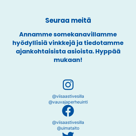
Seuraa meitä
Annamme somekanavillamme
hyödyllisiä vinkkejä ja tiedotamme
ajankohtaisista asioista. Hyppää
mukaan!
@viisaastivesilla
@vauvajaperheuinti
@viisaastivesilla
@uimataito