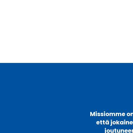
Missiomme on 
että jokain
joutunee