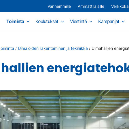
Vanhemmille
Ammattilaisille
Verkkok
Toiminta
Koulutukset
Viestintä
Kampanjat
Toiminta
/
Uimaloiden rakentaminen ja tekniikka
/
Uimahallien energi
hallien energiateho