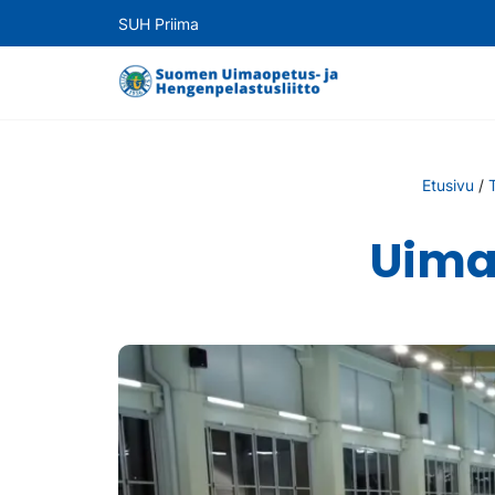
SUH Priima
Etusivu
/
Uima