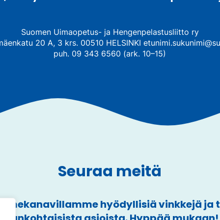
Suomen Uimaopetus- ja Hengenpelastusliitto ry
mäenkatu 20 A, 3 krs. 00510 HELSINKI etunimi.sukunimi@su
puh. 09 343 6560 (ark. 10–15)
Seuraa meitä
mekanavillamme hyödyllisiä vinkkejä ja
ajankohtaisista asioista. Hyppää mukaan!