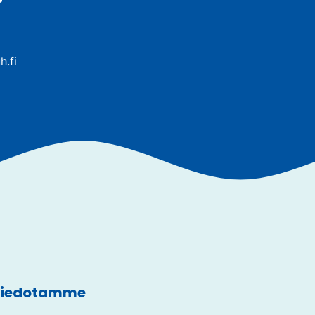
h.fi
 tiedotamme