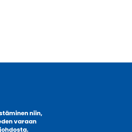
stäminen niin,
veden varaan
johdosta.