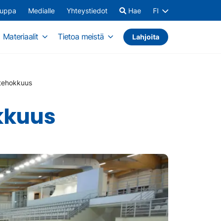
auppa
Medialle
Yhteystiedot
Hae
FI
Materiaalit
Tietoa meistä
Lahjoita
atehokkuus
kkuus