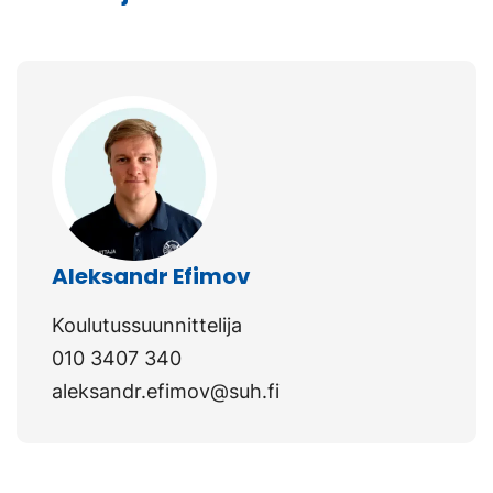
ava
välilehteen.)
uut
väli
Aleksandr Efimov
Koulutussuunnittelija
010 3407 340
aleksandr.efimov@suh.fi