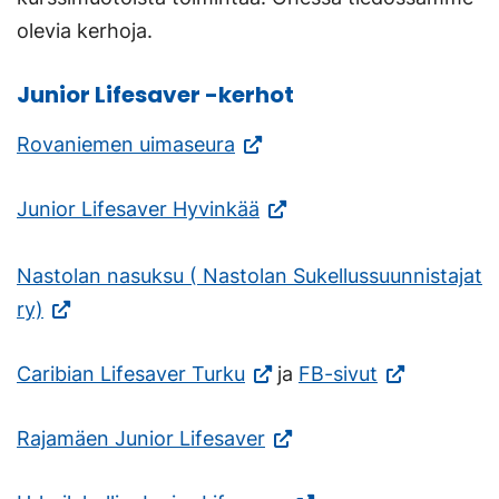
olevia kerhoja.
Junior Lifesaver -kerhot
(Vieraile
Rovaniemen uimaseura
ulkoisella
(Vieraile
Junior Lifesaver Hyvinkää
sivustolla.
ulkoisella
Linkki
sivustolla.
Nastolan nasuksu ( Nastolan Sukellussuunnistajat
avautuu
(Vieraile
Linkki
ry)
uuteen
ulkoisella
avautuu
välilehteen.)
(Vieraile
(Vieraile
Caribian Lifesaver Turku
ja
FB-sivut
sivustolla.
uuteen
ulkoisella
ulkoisella
Linkki
välilehteen.)
(Vieraile
Rajamäen Junior Lifesaver
sivustolla.
sivustolla.
avautuu
ulkoisella
Linkki
Linkki
uuteen