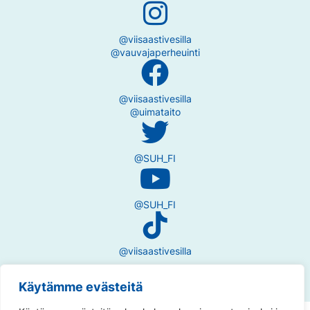
@viisaastivesilla
@vauvajaperheuinti
@viisaastivesilla
@uimataito
@SUH_FI
@SUH_FI
@viisaastivesilla
Käytämme evästeitä