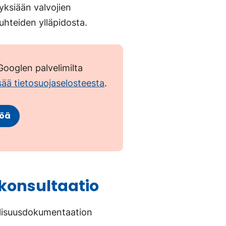
ksiään valvojien
suhteiden ylläpidosta.
ooglen palvelimilta
isää tietosuojaselosteesta
.
töä
konsultaatio
llisuusdokumentaation