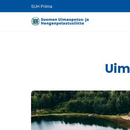
SUH Priima
Uim