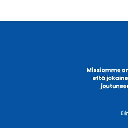
Missiomme on 
että jokain
joutunee
Eli