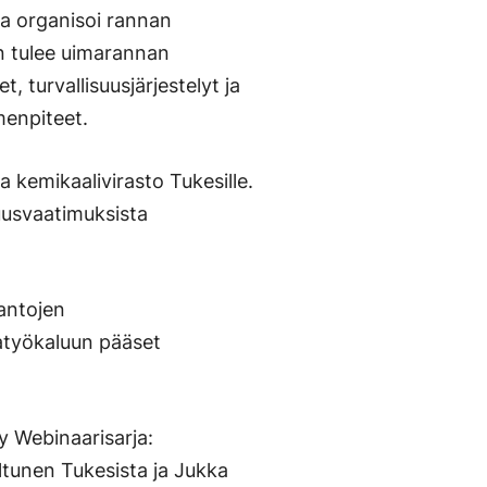
 ja organisoi rannan
an tulee uimarannan
, turvallisuusjärjestelyt ja
menpiteet.
a kemikaalivirasto Tukesille.
uusvaatimuksista
antojen
atyökaluun pääset
y Webinaarisarja:
iltunen Tukesista ja Jukka