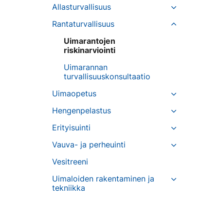
Allasturvallisuus
Rantaturvallisuus
Uimarantojen
riskinarviointi
Uimarannan
turvallisuuskonsultaatio
Uimaopetus
Hengenpelastus
Erityisuinti
Vauva- ja perheuinti
Vesitreeni
Uimaloiden rakentaminen ja
tekniikka