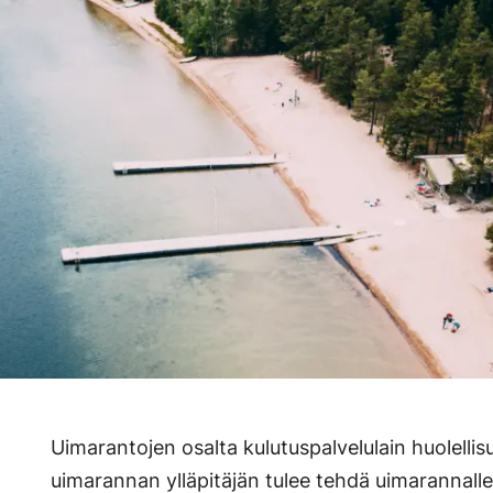
Uimarantojen osalta kulutuspalvelulain huolellisu
uimarannan ylläpitäjän tulee tehdä uimarannalle r