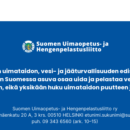
uimataidon, vesi- ja jääturvallisuuden edi
en Suomessa asuva osaa uida ja pelastaa 
n, eikä yksikään huku uimataidon puutteen 
Suomen Uimaopetus- ja Hengenpelastusliitto ry
mäenkatu 20 A, 3 krs. 00510 HELSINKI etunimi.sukunimi@su
puh. 09 343 6560 (ark. 10–15)