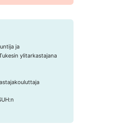
untija ja
Tukesin ylitarkastajana
astajakouluttaja
 SUH:n