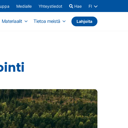
auppa
Medialle
Yhteystiedot
Hae
FI
Materiaalit
Tietoa meistä
Lahjoita
inti