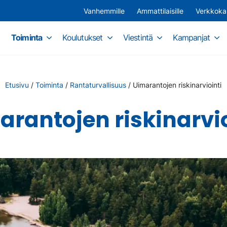
Vanhemmille
Ammattilaisille
Verkkok
Toiminta
Koulutukset
Viestintä
Kampanjat
Etusivu
/
Toiminta
/
Rantaturvallisuus
/
Uimarantojen riskinarviointi
arantojen riskinarvio