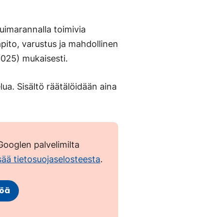
 uimarannalla toimivia
äpito, varustus ja mahdollinen
2025) mukaisesti.
ua. Sisältö räätälöidään aina
ooglen palvelimilta
isää tietosuojaselosteesta
.
töä