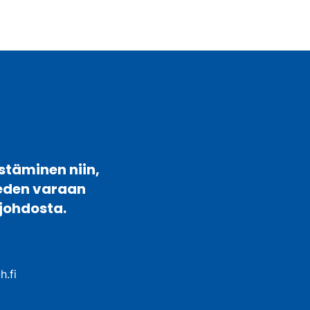
stäminen niin,
veden varaan
johdosta.
h.fi