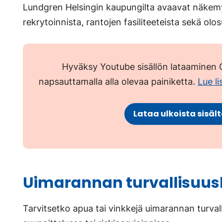
Lundgren Helsingin kaupungilta avaavat näkemy
avautuu
rekrytoinnista, rantojen fasiliteeteista sekä olo
uuteen
välilehteen.)
Hyväksy Youtube sisällön lataaminen G
napsauttamalla alla olevaa painiketta.
Lue l
Lataa ulkoista sisäl
Uimarannan turvallisuus
Tarvitsetko apua tai vinkkejä uimarannan turva