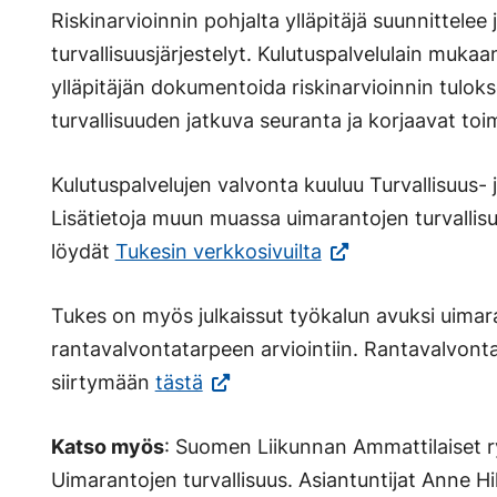
Riskinarvioinnin pohjalta ylläpitäjä suunnittelee
turvallisuusjärjestelyt. Kulutuspalvelulain muka
ylläpitäjän dokumentoida riskinarvioinnin tulokset
turvallisuuden jatkuva seuranta ja korjaavat toi
Kulutuspalvelujen valvonta kuuluu Turvallisuus- j
Lisätietoja muun muassa uimarantojen turvallis
(Vieraile
löydät
Tukesin verkkosivuilta
ulkoisella
Tukes on myös julkaissut työkalun avuksi uimar
sivustolla.
rantavalvontatarpeen arviointiin. Rantavalvont
Linkki
(Vieraile
siirtymään
tästä
avautuu
ulkoisella
uuteen
Katso myös
: Suomen Liikunnan Ammattilaiset r
sivustolla.
välilehteen.)
Uimarantojen turvallisuus. Asiantuntijat Anne H
Linkki