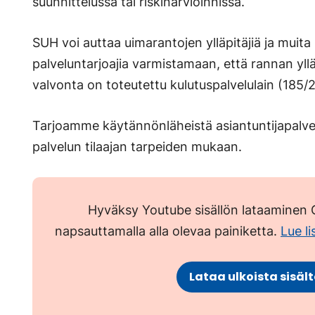
suunnittelussa tai riskinarvioinnissa.
SUH voi auttaa uimarantojen ylläpitäjiä ja muita
palveluntarjoajia varmistamaan, että rannan yll
valvonta on toteutettu kulutuspalvelulain (185/
Tarjoamme käytännönläheistä asiantuntijapalvel
palvelun tilaajan tarpeiden mukaan.
Hyväksy Youtube sisällön lataaminen G
napsauttamalla alla olevaa painiketta.
Lue l
Lataa ulkoista sisäl