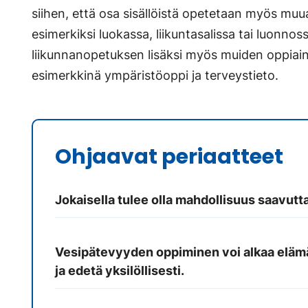
siihen, että osa sisällöistä opetetaan myös muua
esimerkiksi luokassa, liikuntasalissa tai luonnoss
liikunnanopetuksen lisäksi myös muiden oppiaine
esimerkkinä ympäristöoppi ja terveystieto.
Ohjaavat periaatteet
Jokaisella tulee olla mahdollisuus saavut
Vesipätevyyden oppiminen voi alkaa elämä
ja edetä yksilöllisesti.