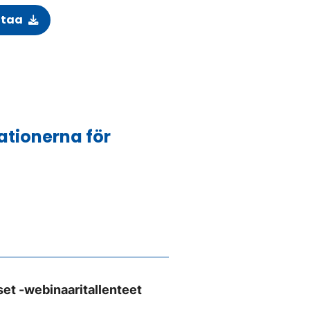
ataa
tionerna för
set -webinaaritallenteet