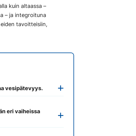
lla kuin altaassa –
a – ja integroituna
iden tavoitteisiin,
taa vesipätevyys.
n eri vaiheissa