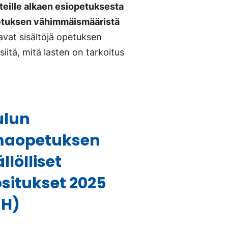
steille alkaen esiopetuksesta
opetuksen vähimmäismääristä
avat sisältöjä opetuksen
itä, mitä lasten on tarkoitus
ulun
maopetuksen
ällölliset
situkset 2025
UH)