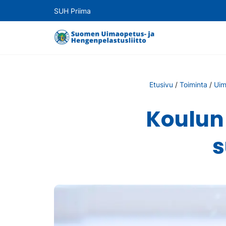
SUH Priima
Etusivu
/
Toiminta
/
Uim
Koulun 
s