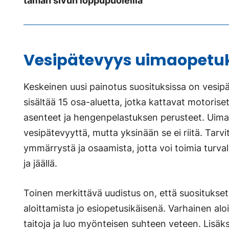
tämän sivun loppupuolellla
Vesipätevyys uimaopetu
Keskeinen uusi painotus suosituksissa on vesip
sisältää 15 osa-aluetta, jotka kattavat motoriset 
asenteet ja hengenpelastuksen perusteet. Uima
vesipätevyyttä, mutta yksinään se ei riitä. Tarv
ymmärrystä ja osaamista, jotta voi toimia turval
ja jäällä.
Toinen merkittävä uudistus on, että suosituks
aloittamista jo esiopetusikäisenä. Varhainen alo
taitoja ja luo myönteisen suhteen veteen. Lisäk