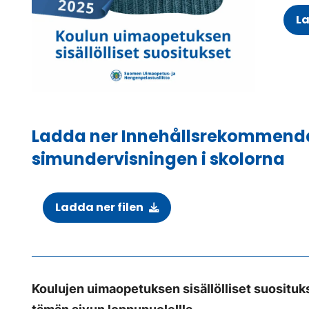
L
Ladda ner Innehållsrekommenda
simundervisningen i skolorna
Ladda ner filen
Koulujen uimaopetuksen sisällölliset suosituk