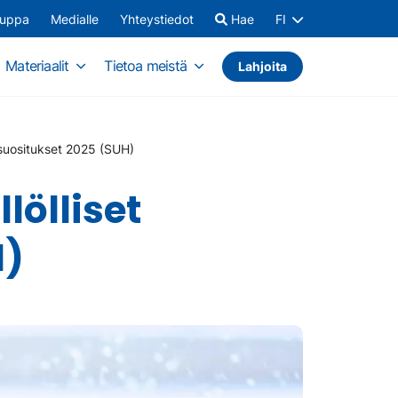
auppa
Medialle
Yhteystiedot
Hae
FI
Materiaalit
Tietoa meistä
Lahjoita
 suositukset 2025 (SUH)
lölliset
H)