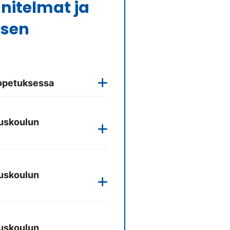
nitelmat ja
ksen
iopetuksessa
ruskoulun
ruskoulun
ruskoulun