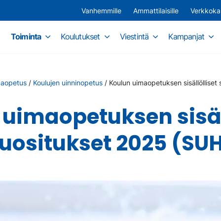
Vanhemmille
Ammattilaisille
Verkkok
Toiminta
Koulutukset
Viestintä
Kampanjat
aopetus
/
Koulujen uinninopetus
/
Koulun uimaopetuksen sisällölliset
uimaopetuksen sisäl
uositukset 2025 (SU