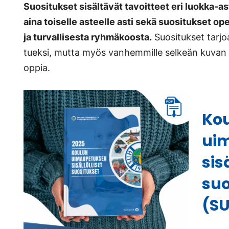
Suositukset sisältävät tavoitteet eri luokka-a
aina toiselle asteelle asti sekä suositukset 
ja turvallisesta ryhmäkoosta.
Suositukset tarjo
tueksi, mutta myös vanhemmille selkeän kuvan si
oppia.
Ko
ui
sis
suo
(S