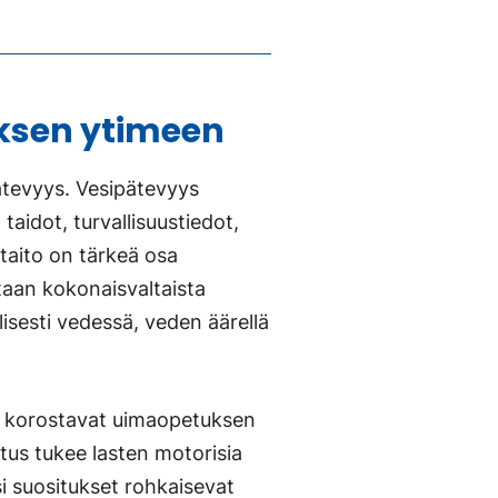
ksen ytimeen
ätevyys. Vesipätevyys
taidot, turvallisuustiedot,
taito on tärkeä osa
itaan kokonaisvaltaista
lisesti vedessä, veden äärellä
et korostavat uimaopetuksen
itus tukee lasten motorisia
si suositukset rohkaisevat