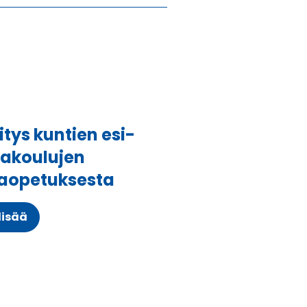
itys kuntien esi-
lakoulujen
aopetuksesta
lisää