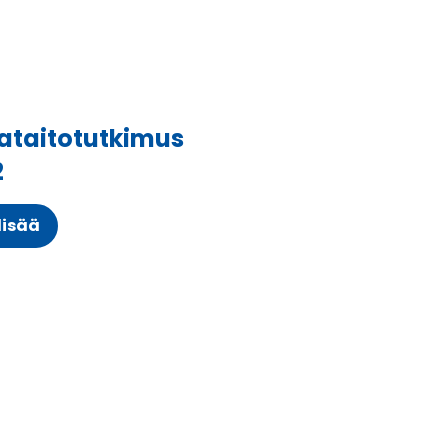
ataitotutkimus
2
lisää