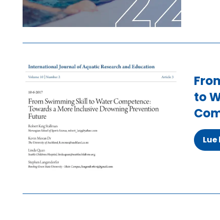
Fro
to 
Com
Lue 