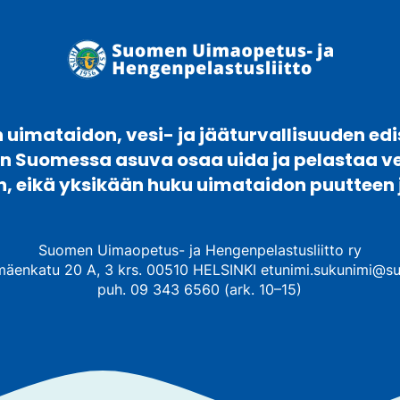
uimataidon, vesi- ja jääturvallisuuden edi
en Suomessa asuva osaa uida ja pelastaa 
n, eikä yksikään huku uimataidon puutteen 
Suomen Uimaopetus- ja Hengenpelastusliitto ry
mäenkatu 20 A, 3 krs. 00510 HELSINKI etunimi.sukunimi@su
puh. 09 343 6560 (ark. 10–15)