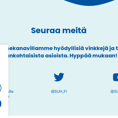
Seuraa meitä
mekanavillamme hyödyllisiä vinkkejä ja
ajankohtaisista asioista. Hyppää mukaan!
a
tivesilla
@SUH_FI
@SU
taito