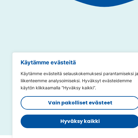
Annamme so
Käytämme evästeitä
Käytämme evästeitä selauskokemuksesi parantamiseksi j
liikenteemme analysoimiseksi. Hyväksyt evästeidemme
käytön klikkaamalla ”Hyväksy kaikki”.
Vain pakolliset evästeet
@viisaastivesilla
@viisaas
@vauvajaperheuinti
@uima
Hyväksy kaikki