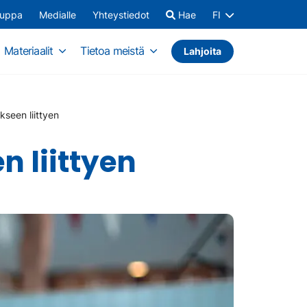
auppa
Medialle
Yhteystiedot
Hae
FI
Materiaalit
Tietoa meistä
Lahjoita
seen liittyen
 liittyen