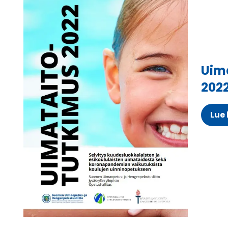
Uim
202
Lue 