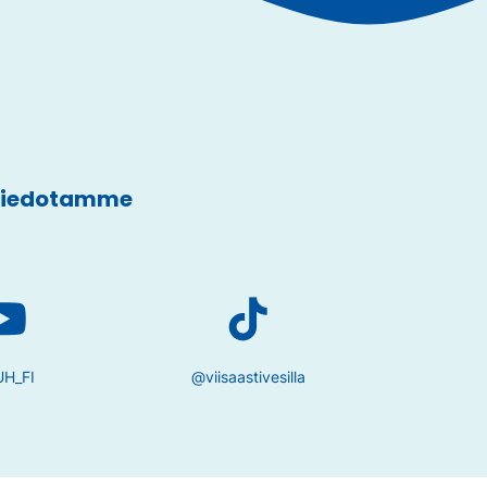
 tiedotamme
H_FI
@viisaastivesilla