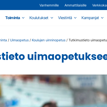
Vanhemmille
Ammattilaisille
Verkkok
Toiminta
Koulutukset
Viestintä
Kampanjat
minta
/
Uimaopetus
/
Koulujen uinninopetus
/
Tutkimustieto uimaopetuk
tieto uimaopetukseen