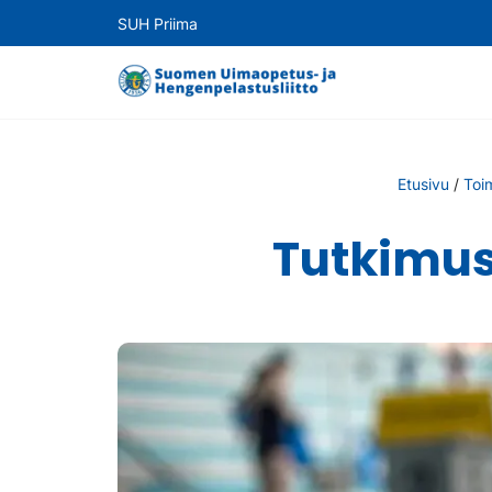
SUH Priima
Etusivu
/
Toi
Tutkimus