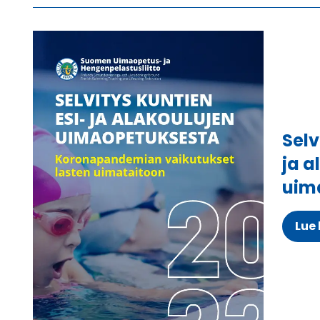
Selv
ja a
uim
Lue 