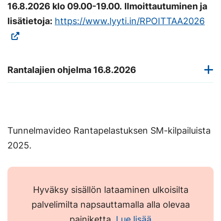
16.8.2026 klo 09.00-19.00.
Ilmoittautuminen ja
(Vie
lisätietoja:
https://www.lyyti.in/RPOITTAA2026
ulko
sivu
Link
Rantalajien ohjelma 16.8.2026
ava
uut
väli
Tunnelmavideo Rantapelastuksen SM-kilpailuista
2025.
Hyväksy sisällön lataaminen ulkoisilta
palvelimilta napsauttamalla alla olevaa
painiketta.
Lue lisää