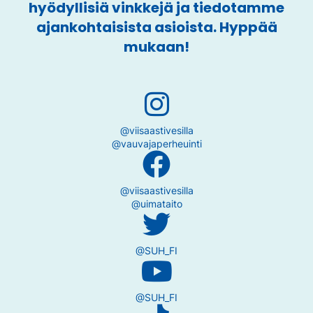
hyödyllisiä vinkkejä ja tiedotamme
ajankohtaisista asioista. Hyppää
mukaan!
@viisaastivesilla
@vauvajaperheuinti
@viisaastivesilla
@uimataito
@SUH_FI
@SUH_FI