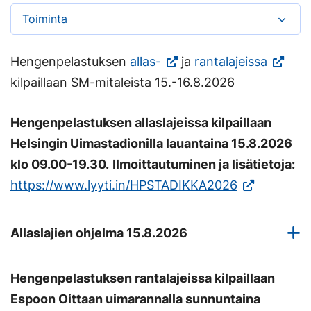
Toiminta
(Vieraile
(Vierail
Hengenpelastuksen
allas-
ja
rantalajeissa
ulkoisella
ulkoisel
kilpaillaan SM-mitaleista 15.-16.8.2026
sivustolla.
sivustol
Hengenpelastuksen allaslajeissa kilpaillaan
Linkki
Linkki
Helsingin Uimastadionilla lauantaina 15.8.2026
avautuu
avautu
klo 09.00-19.30.
Ilmoittautuminen ja lisätietoja:
uuteen
uuteen
(Vieraile
https://www.lyyti.in/HPSTADIKKA2026
välilehteen.)
välileht
ulkoisella
sivustolla.
Allaslajien ohjelma 15.8.2026
Linkki
avautuu
Hengenpelastuksen rantalajeissa kilpaillaan
uuteen
Espoon Oittaan uimarannalla sunnuntaina
välilehteen.)