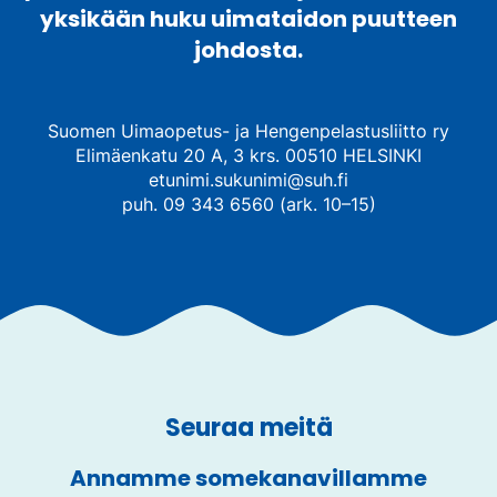
yksikään huku uimataidon puutteen
johdosta.
Suomen Uimaopetus- ja Hengenpelastusliitto ry
Elimäenkatu 20 A, 3 krs. 00510 HELSINKI
etunimi.sukunimi@suh.fi
puh. 09 343 6560 (ark. 10–15)
Seuraa meitä
Annamme somekanavillamme